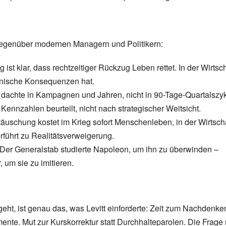
le gegenüber modernen Managern und Politikern:
ist klar, dass rechtzeitiger Rückzug Leben rettet. In der Wirtsch
chnische Konsequenzen hat.
e dachte in Kampagnen und Jahren, nicht in 90-Tage-Quartalszy
ennzahlen beurteilt, nicht nach strategischer Weitsicht.
ttäuschung kostet im Krieg sofort Menschenleben, in der Wirtsch
rführt zu Realitätsverweigerung.
. Der Generalstab studierte Napoleon, um ihn zu überwinden –
 um sie zu imitieren.
geht, ist genau das, was Levitt einforderte: Zeit zum Nachdenke
nte. Mut zur Kurskorrektur statt Durchhalteparolen. Die Frage