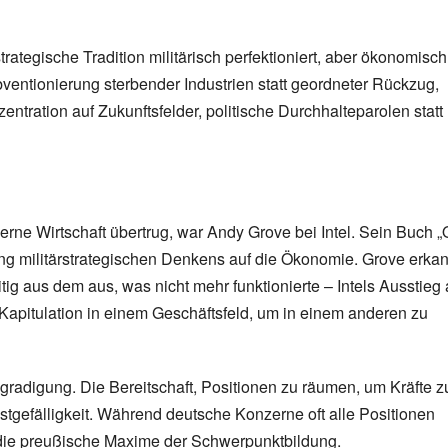
rategische Tradition militärisch perfektioniert, aber ökonomisch
entionierung sterbender Industrien statt geordneter Rückzug,
zentration auf Zukunftsfelder, politische Durchhalteparolen statt
erne Wirtschaft übertrug, war Andy Grove bei Intel. Sein Buch „
ung militärstrategischen Denkens auf die Ökonomie. Grove erka
itig aus dem aus, was nicht mehr funktionierte – Intels Ausstieg
Kapitulation in einem Geschäftsfeld, um in einem anderen zu
egradigung. Die Bereitschaft, Positionen zu räumen, um Kräfte z
bstgefälligkeit. Während deutsche Konzerne oft alle Positionen
ve die preußische Maxime der Schwerpunktbildung.