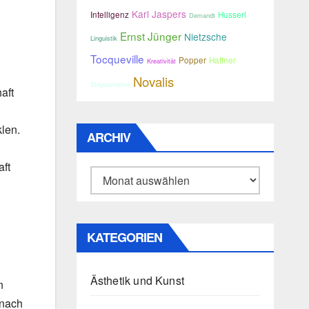
Karl Jaspers
Intelligenz
Husserl
Demandt
Ernst Jünger
Nietzsche
Linguistik
Tocqueville
Popper
Haffner
Kreativität
Novalis
Stilgeschichte
aft
klen.
ARCHIV
aft
Archiv
KATEGORIEN
Ästhetik und Kunst
n
 nach