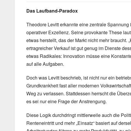
Das Laufband-Paradox
Theodore Levitt erkannte eine zentrale Spannung
operativer Exzellenz. Seine provokante These laute
etwas herstellt, das der Markt nicht mehr braucht.
ertragreicher Verkauf ist gut genug im Dienste dess
etwas Radikales: Innovation müsse eine Konstante 
auf alle Aufgaben.
Doch was Levitt beschrieb, ist nicht nur ein betri
Grundkrankheit fast aller modernen Volkswirtscha
Weg zu verlassen. Stattdessen herrscht die Über
es sei nur eine Frage der Anstrengung.
Diese Logik durchdringt mittlerweile auch die Poli
Renteneintritt und mehr „Einsatz“ basiert auf der
Arbeitsstunden führen zu mehr Produktivität, zu g