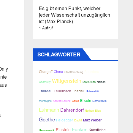
Es gibt einen Punkt, welcher
jeder Wissenschaft unzugänglich
ist (Max Planck)
1 Aufruf
SCHLAGWÖRTER
Only
Chargaff
China
Bourdieu
Stadtforschung
nnte
Wittgenstein
Chomsky
Statistiken
Nelson
 aus
Thoreau
Feuerbach
Friedell
Universität
Bitcoin
Montaigne
Konrad Lorenz
Gould
Demokratie
Luhmann
Dahrendorf
Norbert Elias
u
Goethe
Heidegger
Max Weber
Davilá
Eucken
Einstein
Künstliche
Hermeneutik