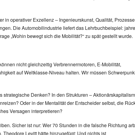
er in operativer Exzellenz – Ingenieurskunst, Qualität, Prozesse
ngen. Die Automobilindustrie liefert das Lehrbuchbeispiel: jahr
age „Wohin bewegt sich die Mobilität?“ zu spät gestellt wurde.
können nicht gleichzeitig Verbrennermotoren, E-Mobilität,
ähigkeit auf Weltklasse-Niveau halten. Wir müssen Schwerpunk
s strategische Denken? In den Strukturen – Aktionärskapitalis
nreizen? Oder in der Mentalität der Entscheider selbst, die Rü
iches Versagen interpretieren?
ben. Sicher ist nur: Wer 70 Stunden in die falsche Richtung arbe
 Theodore Levitt hätte hinzugefügt: Und nichts ist