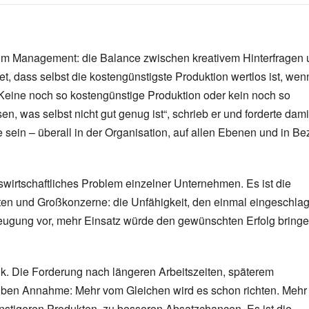
 im Management: die Balance zwischen kreativem Hinterfragen
t, dass selbst die kostengünstigste Produktion wertlos ist, wen
 „Keine noch so kostengünstige Produktion oder kein noch so
en, was selbst nicht gut genug ist“, schrieb er und forderte dami
sein – überall in der Organisation, auf allen Ebenen und in B
ebswirtschaftliches Problem einzelner Unternehmen. Es ist die
ften und Großkonzerne: die Unfähigkeit, den einmal eingeschl
zeugung vor, mehr Einsatz würde den gewünschten Erfolg bringe
tik. Die Forderung nach längeren Arbeitszeiten, späterem
selben Annahme: Mehr vom Gleichen wird es schon richten. Mehr
ünstigeren Produkten, zu besseren Absatzchancen. Es ist die