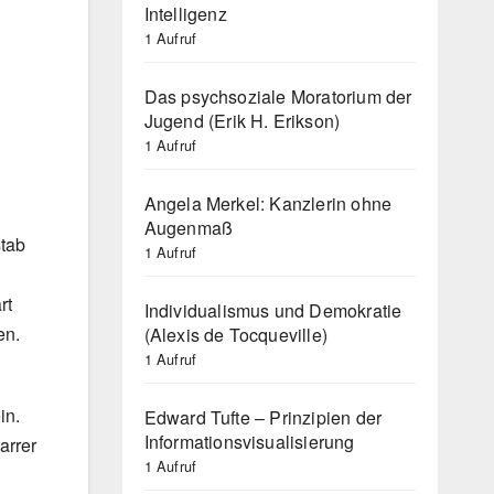
Intelligenz
1 Aufruf
Das psychsoziale Moratorium der
Jugend (Erik H. Erikson)
1 Aufruf
Angela Merkel: Kanzlerin ohne
Augenmaß
stab
1 Aufruf
rt
Individualismus und Demokratie
en.
(Alexis de Tocqueville)
1 Aufruf
in.
Edward Tufte – Prinzipien der
Informationsvisualisierung
arrer
1 Aufruf