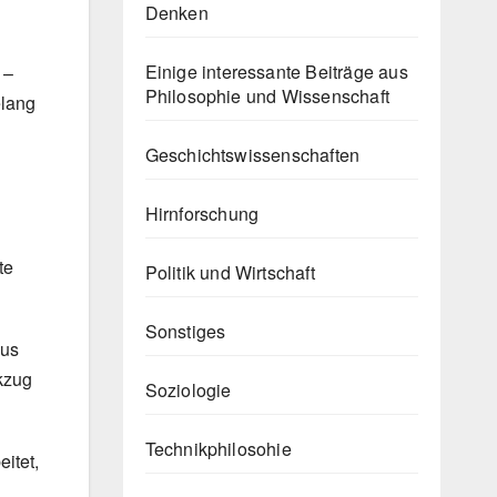
Denken
Einige interessante Beiträge aus
 –
Philosophie und Wissenschaft
elang
Geschichtswissenschaften
Hirnforschung
te
Politik und Wirtschaft
Sonstiges
mus
ckzug
Soziologie
Technikphilosohie
itet,