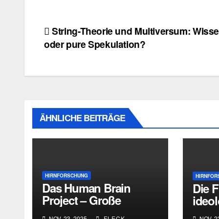
Beitragsnavigation
String-Theorie und Multiversum: Wiss
oder pure Spekulation?
ÄHNLICHE BEITRÄGE
HIRNFORSCHUNG
HIRNFOR
Das Human Brain
Die F
Project – Große
ideo
Ankündigung,
NOV. 23, 2025
FLECK
NOV. 2