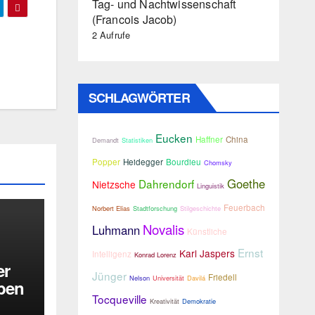
Tag- und Nachtwissenschaft
(Francois Jacob)
2 Aufrufe
SCHLAGWÖRTER
Eucken
Haffner
China
Demandt
Statistiken
Popper
Heidegger
Bourdieu
Chomsky
Goethe
Dahrendorf
Nietzsche
Linguistik
Feuerbach
Norbert Elias
Stadtforschung
Stilgeschichte
Novalis
Luhmann
Künstliche
Ernst
Karl Jaspers
Intelligenz
Konrad Lorenz
er
Jünger
Friedell
Nelson
Universität
Davilá
uben
Tocqueville
ings
Kreativität
Demokratie