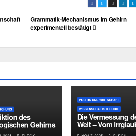
enschaft
Grammatik-Mechanismus im Gehirn
experimentell bestätigt
POLITIK UND WIRTSCHAFT
WISSENSCHAFTSTHEORIE
SCHUNG
Die Vermessung d
iktion des
Welt – Vom Irrgla
logischen Gehirns
an objektive Rank
3, 2025
FLECK
NOV. 7, 2025
FLECK