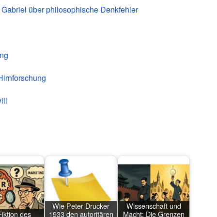
 Gabriel über philosophische Denkfehler
ung
Hirnforschung
ll
Wie Peter Drucker
Wissenschaft und
Fiktion des
1933 den autoritären
Macht: Die Grenzen