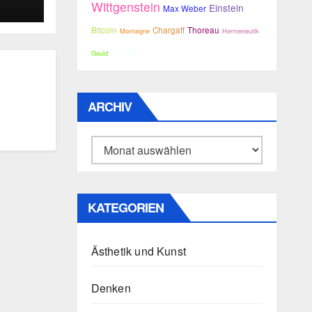
Wittgenstein
Einstein
Max Weber
Bitcoin
Chargaff
Thoreau
Montaigne
Hermeneutik
Husserl
Gould
ARCHIV
Archiv
KATEGORIEN
Ästhetik und Kunst
Denken