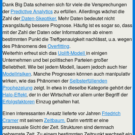
Dank Big Data scheinen sich für viele die Versprechungen
der
Predictive Analytics
zu erfüllen. Allerdings wächst die
Zahl der
Daten-Skeptiker.
Mehr Daten bedeutet nicht
zwangsläufig bessere Prognose. Häufig ist es sogar so, dass
mit der Zahl der Daten oder Informationen ab einem
bestimmten Punkt die Treffgenauigkeit nachlässt, u.a. wegen
des Phänomens des
Overfitting
.
Weiterhin erfreut sich das
Uplift-Modell
in einigen
Unternehmen und bei politischen Parteien großer
Beliebtheit. Wie bei jedem Modell, lauern jedoch auch hier
Modellrisiken
. Manche Prognosen können auch manipulativ
wirken, wie das Phänomen der
Selbsterfüllenden
Prophezeiung
zeigt. In etwa in dieselbe Kategorie gehört der
Halo-Effekt
, der in der Wirtschaft vor allem unter Begriff der
Erfolgsfaktoren
Einzug gehalten hat.
Einen interessanten Ansatz lieferte vor Jahren
Friedrich
Cramer
mit seinem
Zeitbaum.
Darin vertritt er eine
prozessuale Sicht der Zeit. Strukturen sind demnach
gebremste Zeit. Zu einem bestimmten Zeitpunkt wechselt ein