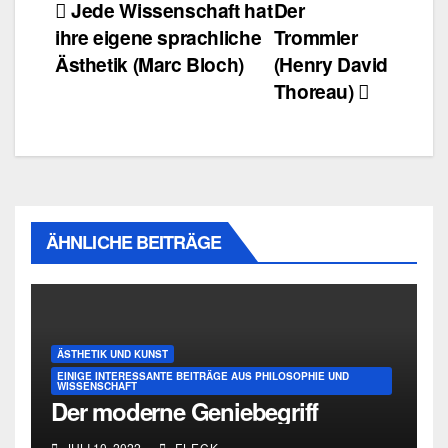
Beitragsnavigation
Jede Wissenschaft hat
Der
ihre eigene sprachliche
Trommler
Ästhetik (Marc Bloch)
(Henry David
Thoreau)
ÄHNLICHE BEITRÄGE
ÄSTHETIK UND KUNST
EINIGE INTERESSANTE BEITRÄGE AUS PHILOSOPHIE UND
WISSENSCHAFT
Der moderne Geniebegriff
JULI 10, 2022
FLECK