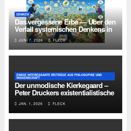
DENKEN
Das vergessene Erbe — Über den
Verfall systemischen Denkens in
Deutschland
JUNI 7, 2026
FLECK
EINIGE INTERESSANTE BEITRÄGE AUS PHILOSOPHIE UND
WISSENSCHAFT
Der unmodische Kierkegaard –
Peter Druckers existentialistische
Intervention von 1933
JAN. 1, 2026
FLECK