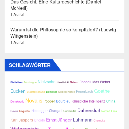
Das Gesicht. Eine Kulturgeschichte (Daniel
McNeill)
1 Aufruf
Warum ist die Philosophie so kompliziert? (Ludwig
Wittgenstein)
1 Aufruf
SCHLAGWÖRTER
Nietzsche
Friedell
Max Weber
Statistiken
Montaigne
Kreativität
Nelson
Goethe
Eucken
Feuerbach
Stadtforschung
Demandt
Stilgeschichte
Novalis
Popper
Bourdieu
Künstliche Intelligenz
China
Demokratie
Dahrendorf
Heidegger
Chargaff
Davilá
Linguistik
Universität
Norbert Elias
Luhmann
Ernst Jünger
Karl Jaspers
Bitcoin
Chomsky
Wittgenstein
Tocqueville