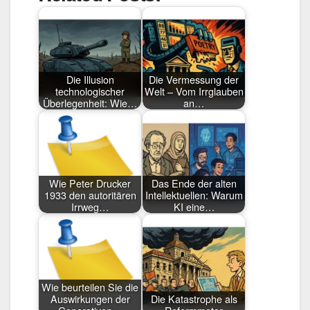
Die Illusion
Die Vermessung der
technologischer
Welt – Vom Irrglauben
Überlegenheit: Wie…
an…
Wie Peter Drucker
Das Ende der alten
1933 den autoritären
Intellektuellen: Warum
Irrweg…
KI eine…
Wie beurteilen Sie die
Auswirkungen der
Die Katastrophe als