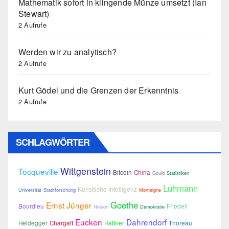
Mathematik sofort in klingende Münze umsetzt (Ian
Stewart)
2 Aufrufe
Werden wir zu analytisch?
2 Aufrufe
Kurt Gödel und die Grenzen der Erkenntnis
2 Aufrufe
SCHLAGWÖRTER
Wittgenstein
Tocqueville
Bitcoin
China
Gould
Statistiken
Luhmann
Künstliche Intelligenz
Universität
Stadtforschung
Montaigne
Goethe
Ernst Jünger
Bourdieu
Friedell
Nelson
Demokratie
Eucken
Dahrendorf
Heidegger
Chargaff
Haffner
Thoreau