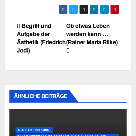
Beitragsnavigation
Begriff und
Ob etwas Leben
Aufgabe der
werden kann …
Ästhetik (Friedrich
(Rainer Maria Rilke)
Jodl)
ÄHNLICHE BEITRÄGE
ÄSTHETIK UND KUNST