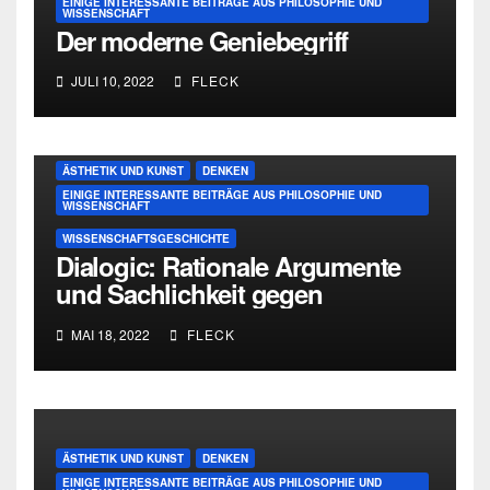
EINIGE INTERESSANTE BEITRÄGE AUS PHILOSOPHIE UND
WISSENSCHAFT
Der moderne Geniebegriff
JULI 10, 2022
FLECK
ÄSTHETIK UND KUNST
DENKEN
EINIGE INTERESSANTE BEITRÄGE AUS PHILOSOPHIE UND
WISSENSCHAFT
WISSENSCHAFTSGESCHICHTE
Dialogic: Rationale Argumente
und Sachlichkeit gegen
Personenkult und
MAI 18, 2022
FLECK
Genieverehrung
ÄSTHETIK UND KUNST
DENKEN
EINIGE INTERESSANTE BEITRÄGE AUS PHILOSOPHIE UND