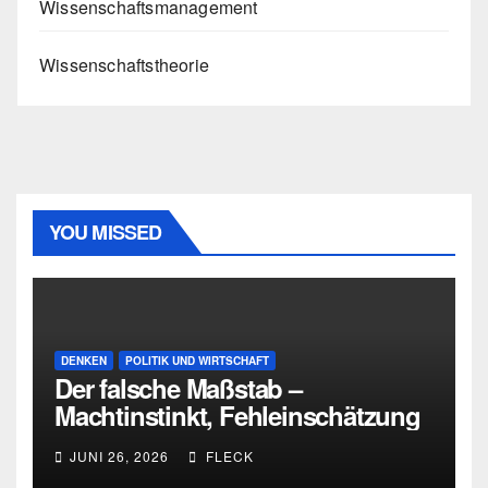
Wissenschaftsmanagement
Wissenschaftstheorie
YOU MISSED
DENKEN
POLITIK UND WIRTSCHAFT
Der falsche Maßstab –
Machtinstinkt, Fehleinschätzung
und die Grenzen intellektueller
JUNI 26, 2026
FLECK
Urteilskraft