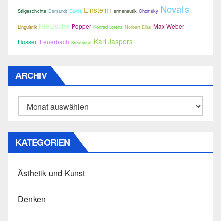
Novalis
Einstein
Stilgeschichte
Demandt
Davilá
Hermeneutik
Chomsky
Nietzsche
Popper
Max Weber
Linguistik
Konrad Lorenz
Norbert Elias
Karl Jaspers
Husserl
Feuerbach
Kreativität
ARCHIV
Archiv
KATEGORIEN
Ästhetik und Kunst
Denken