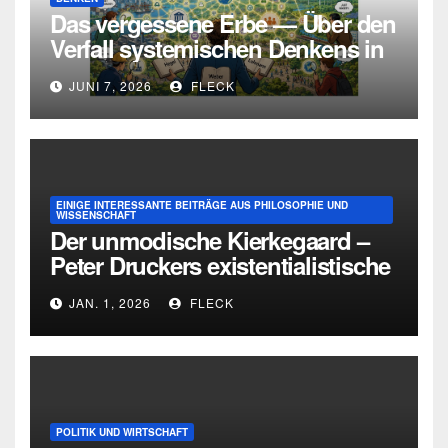
Das vergessene Erbe — Über den
Verfall systemischen Denkens in
Deutschland
JUNI 7, 2026
FLECK
EINIGE INTERESSANTE BEITRÄGE AUS PHILOSOPHIE UND
WISSENSCHAFT
Der unmodische Kierkegaard –
Peter Druckers existentialistische
Intervention von 1933
JAN. 1, 2026
FLECK
POLITIK UND WIRTSCHAFT