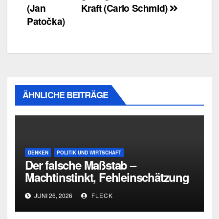
(Jan
Kraft (Carlo Schmid)
Patočka)
ÄHNLICHE BEITRÄGE
DENKEN
POLITIK UND WIRTSCHAFT
Der falsche Maßstab –
Machtinstinkt, Fehleinschätzung
und die Grenzen intellektueller
JUNI 26, 2026
FLECK
Urteilskraft