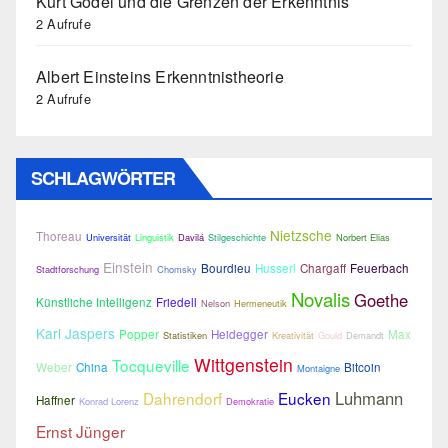
Kurt Gödel und die Grenzen der Erkenntnis
2 Aufrufe
Albert Einsteins Erkenntnistheorie
2 Aufrufe
SCHLAGWÖRTER
Nietzsche
Thoreau
Universität
Linguistik
Davilá
Stilgeschichte
Norbert Elias
Einstein
Bourdieu
Husserl
Chargaff
Feuerbach
Stadtforschung
Chomsky
Novalis
Goethe
Künstliche Intelligenz
Friedell
Nelson
Hermeneutik
Karl Jaspers
Popper
Heidegger
Max
Statistiken
Kreativität
Gould
Demandt
Wittgenstein
Tocqueville
Weber
China
Bitcoin
Montaigne
Luhmann
Dahrendorf
Eucken
Haffner
Konrad Lorenz
Demokratie
Ernst Jünger