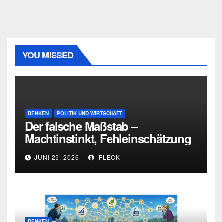
YOU MISSED
DENKEN
POLITIK UND WIRTSCHAFT
Der falsche Maßstab –
Machtinstinkt, Fehleinschätzung
und die Grenzen intellektueller
JUNI 26, 2026
FLECK
Urteilskraft
DENKEN