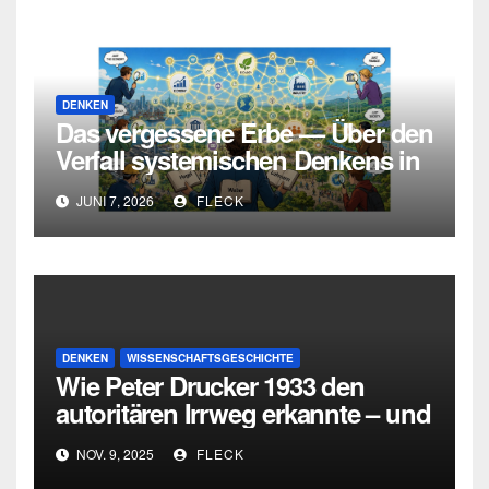
DENKEN
Das vergessene Erbe — Über den
Verfall systemischen Denkens in
Deutschland
JUNI 7, 2026
FLECK
DENKEN
WISSENSCHAFTSGESCHICHTE
Wie Peter Drucker 1933 den
autoritären Irrweg erkannte – und
den dritten Weg zwischen
NOV. 9, 2025
FLECK
Totalitarismus und Liberalismus