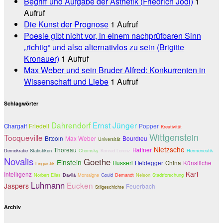
Begriff und Aufgabe der Ästhetik (Friedrich Jodl)
1
Aufruf
Die Kunst der Prognose
1 Aufruf
Poesie gibt nicht vor, in einem nachprüfbaren Sinn
„richtig“ und also alternativlos zu sein (Brigitte
Kronauer)
1 Aufruf
Max Weber und sein Bruder Alfred: Konkurrenten in
Wissenschaft und Liebe
1 Aufruf
Schlagwörter
Dahrendorf
Ernst Jünger
Chargaff
Friedell
Popper
Kreativität
Wittgenstein
Tocqueville
Bitcoin
Max Weber
Bourdieu
Universität
Nietzsche
Thoreau
Haffner
Demokratie
Statistiken
Chomsky
Konrad Lorenz
Hermeneutik
Novalis
Goethe
Einstein
Husserl
Heidegger
China
Künstliche
Linguistik
Karl
Intelligenz
Norbert Elias
Davilá
Montaigne
Gould
Demandt
Nelson
Stadtforschung
Luhmann
Eucken
Jaspers
Feuerbach
Stilgeschichte
Archiv