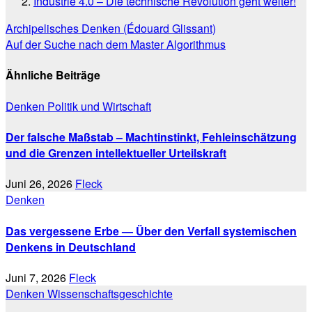
Industrie 4.0 – Die technische Revolution geht weiter!
Beitragsnavigation
Archipelisches Denken (Édouard Glissant)
Auf der Suche nach dem Master Algorithmus
Ähnliche Beiträge
Denken
Politik und Wirtschaft
Der falsche Maßstab – Machtinstinkt, Fehleinschätzung
und die Grenzen intellektueller Urteilskraft
Juni 26, 2026
Fleck
Denken
Das vergessene Erbe — Über den Verfall systemischen
Denkens in Deutschland
Juni 7, 2026
Fleck
Denken
Wissenschaftsgeschichte