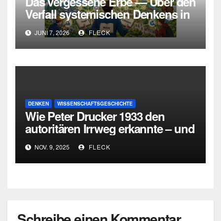
Das vergessene Erbe — Über den
Verfall systemischen Denkens in
Deutschland
JUNI 7, 2026
FLECK
DENKEN
WISSENSCHAFTSGESCHICHTE
Wie Peter Drucker 1933 den
autoritären Irrweg erkannte – und
den dritten Weg zwischen
NOV. 9, 2025
FLECK
Totalitarismus und Liberalismus
entwickelte
Schreibe einen Kommentar