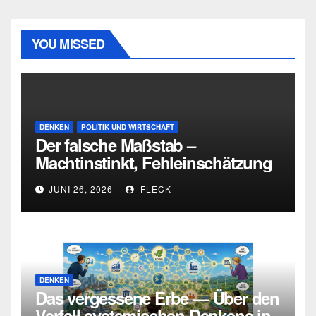
YOU MISSED
DENKEN
POLITIK UND WIRTSCHAFT
Der falsche Maßstab –
Machtinstinkt, Fehleinschätzung
und die Grenzen intellektueller
JUNI 26, 2026
FLECK
Urteilskraft
DENKEN
Das vergessene Erbe — Über den
Verfall systemischen Denkens in