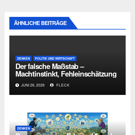
ÄHNLICHE BEITRÄGE
DENKEN
POLITIK UND WIRTSCHAFT
Der falsche Maßstab –
Machtinstinkt, Fehleinschätzung
und die Grenzen intellektueller
JUNI 26, 2026
FLECK
Urteilskraft
DENKEN