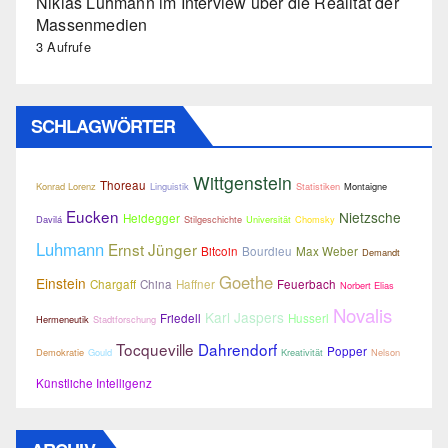
Niklas Luhmann im Interview über die Realität der
Massenmedien
3 Aufrufe
SCHLAGWÖRTER
Wittgenstein
Thoreau
Konrad Lorenz
Linguistik
Statistiken
Montaigne
Eucken
Nietzsche
Heidegger
Davilá
Stilgeschichte
Universität
Chomsky
Luhmann
Ernst Jünger
Bitcoin
Bourdieu
Max Weber
Demandt
Goethe
Einstein
Chargaff
China
Haffner
Feuerbach
Norbert Elias
Novalis
Karl Jaspers
Friedell
Husserl
Hermeneutik
Stadtforschung
Tocqueville
Dahrendorf
Popper
Demokratie
Gould
Kreativität
Nelson
Künstliche Intelligenz