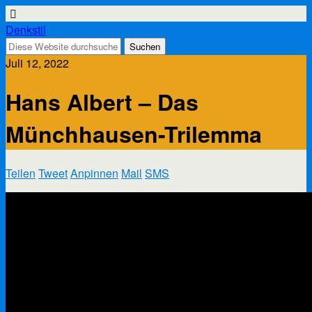
Denkstil
Juli 12, 2022
Hans Albert – Das
Münchhausen-Trilemma
Teilen
Tweet
Anpinnen
Mail
SMS