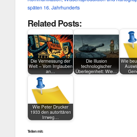
späten 16. Jahrhunderts
Related Posts:
Die Vermessung der
Die Illusion
Wie beur
Welt – Vom Irrglauben
technologischer
Auswi
an…
Überlegenheit: Wie…
Gen
Wie Peter Drucker
1933 den autoritären
Irrweg…
Teilen mit: