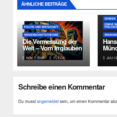
ÄHNLICHE BEITRÄGE
DENKEN
EINIGE 
POLITIK UND WIRTSCHAFT
PHILOSO
WISSENSCHAFTSTHEORIE
WISSENS
Die Vermessung der
Hans 
Welt – Vom Irrglauben
Münc
an objektive Rankings
Tril
NOV. 7, 2025
FLECK
JULI 12
Schreibe einen Kommentar
Du musst
angemeldet
sein, um einen Kommentar ab