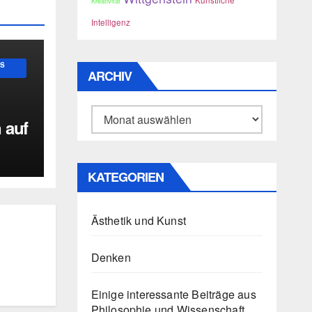
Kreativität
Intelligenz
US
ARCHIV
Archiv
 auf
cht
en,
KATEGORIEN
Ästhetik und Kunst
Denken
Einige interessante Beiträge aus
Philosophie und Wissenschaft