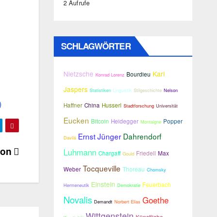
2 Aufrufe
SCHLAGWÖRTER
Nietzsche
Karl
Bourdieu
Konrad Lorenz
Jaspers
Statistiken
Linguistik
Stilgeschichte
Nelson
)
Haffner
China
Husserl
Stadtforschung
Universität
Eucken
Bitcoin
Heidegger
Popper
Montaigne
Ernst Jünger
Dahrendorf
Davilá
ion
Luhmann
Chargaff
Friedell
Max
Gould
Tocqueville
Weber
Thoreau
Chomsky
Einstein
Feuerbach
Hermeneutik
Demokratie
Novalis
Goethe
Demandt
Norbert Elias
Wittgenstein
Künstliche