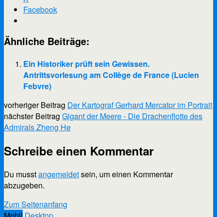
Facebook
Ähnliche Beiträge:
Ein Historiker prüft sein Gewissen.
Antrittsvorlesung am Collège de France (Lucien
Febvre)
vorheriger Beitrag
Der Kartograf Gerhard Mercator im Portrait
nächster Beitrag
Gigant der Meere - Die Drachenflotte des
Admirals Zheng He
Schreibe einen Kommentar
Du musst
angemeldet
sein, um einen Kommentar
abzugeben.
Scroll
Zum Seitenanfang
Up
Mobil
Desktop