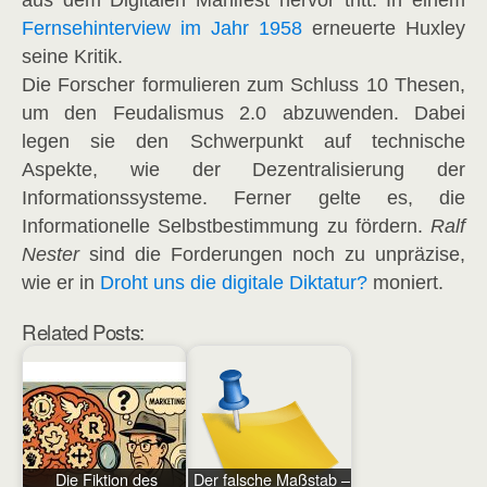
aus dem Digitalen Manifest hervor tritt. In einem
Fernsehinterview im Jahr 1958
erneuerte Huxley
seine Kritik.
Die Forscher formulieren zum Schluss 10 Thesen,
um den Feudalismus 2.0 abzuwenden. Dabei
legen sie den Schwerpunkt auf technische
Aspekte, wie der Dezentralisierung der
Informationssysteme. Ferner gelte es, die
Informationelle Selbstbestimmung zu fördern.
Ralf
Nester
sind die Forderungen noch zu unpräzise,
wie er in
Droht uns die digitale Diktatur?
moniert.
Related Posts:
Die Fiktion des
Der falsche Maßstab –