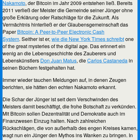
Nakamoto
, der Bitcoin im Jahr 2009 entstehen ließ. Bereits
2011 verließ der Meister die Gemeinde seiner Jünger ohne
große Erklärung oder Ratschläge für die Zukunft. Als
Vermächtnis hinterließ er der Glaubensgemeinschaft das
Paper
Bitcoin: A Peer-to-Peer Electronic Cash
System
. Seither ist er,
wie die New York Times schreibt
one
of the great mysteries of the digital age. Das erinnert ein
wenig an die Lebensgeschichte des Zauberers und
Lebenskünstlers
Don Juan Matus
, die
Carlos Castaneda
in
seinen Büchern festgehalten hat.
Immer wieder tauchen Meldungen auf, in denen Zeugen
berichten, sie hätten den echten Nakamoto erkannt.
Die Schar der Jünger ist seit dem Verschwinden des
Meisters damit beschäftigt, die frohe Botschaft zu verkünden.
Mit Bitcoin sollen Dezentralität und Demokratie auch im
Finanzwesen Einzug halten. Nach zahlreichen
Rückschlägen, die von außerhalb des engen Kreises kamen,
wagt nun ein Jünger den Mythos ins Wanken zu bringen. In