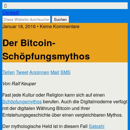
Denkstil
Januar 18, 2016 • Keine Kommentare
Der Bitcoin-
Schöpfungsmythos
Teilen
Tweet
Anpinnen
Mail
SMS
Von Ralf Keuper
Fast jede Kultur oder Religion kann sich auf einen
Schöpfungsmythos
berufen. Auch die Digitalmoderne verfügt
mit der digitalen Währung Bitcoin und ihrer
Entstehungsgeschichte über einen vergleichbaren Mythos.
Der mythologische Held ist in diesem Fall
Satoshi