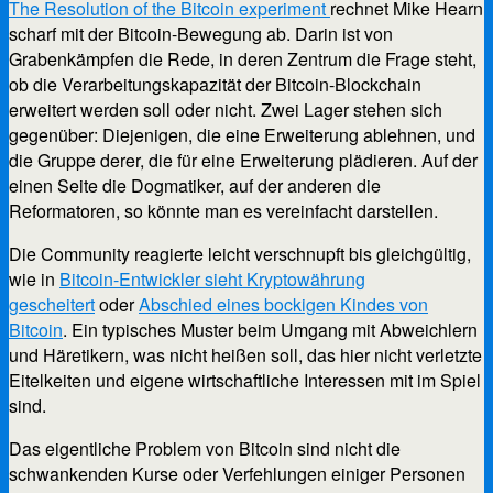
The Resolution of the Bitcoin experiment
rechnet Mike Hearn
scharf mit der Bitcoin-Bewegung ab. Darin ist von
Grabenkämpfen die Rede, in deren Zentrum die Frage steht,
ob die Verarbeitungskapazität der Bitcoin-Blockchain
erweitert werden soll oder nicht. Zwei Lager stehen sich
gegenüber: Diejenigen, die eine Erweiterung ablehnen, und
die Gruppe derer, die für eine Erweiterung plädieren. Auf der
einen Seite die Dogmatiker, auf der anderen die
Reformatoren, so könnte man es vereinfacht darstellen.
Die Community reagierte leicht verschnupft bis gleichgültig,
wie in
Bitcoin-Entwickler sieht Kryptowährung
gescheitert
oder
Abschied eines bockigen Kindes von
Bitcoin
. Ein typisches Muster beim Umgang mit Abweichlern
und Häretikern, was nicht heißen soll, das hier nicht verletzte
Eitelkeiten und eigene wirtschaftliche Interessen mit im Spiel
sind.
Das eigentliche Problem von Bitcoin sind nicht die
schwankenden Kurse oder Verfehlungen einiger Personen