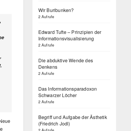
Wir Buribunken?
2 Aufrufe
?
Edward Tufte – Prinzipien der
ne
Informationsvisualisierung
2 Aufrufe
r
Die abduktive Wende des
.
Denkens
2 Aufrufe
Das Informationsparadoxon
Schwarzer Löcher
2 Aufrufe
Begriff und Aufgabe der Ästhetik
 Neue
(Friedrich Jodl)
ne
2 Aufrufe