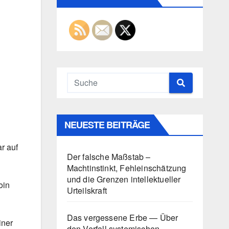
NEUESTE BEITRÄGE
r auf
Der falsche Maßstab –
Machtinstinkt, Fehleinschätzung
und die Grenzen intellektueller
oin
Urteilskraft
Das vergessene Erbe — Über
iner
den Verfall systemischen