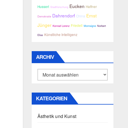
Eucken
Husserl
Haffner
Stadtforschung
Dahrendorf
Ernst
China
Demokratie
Jünger
Friedell
Konrad Lorenz
Montaigne
Norbert
Künstliche Intelligenz
Elias
ARCHIV
Archiv
KATEGORIEN
Ästhetik und Kunst