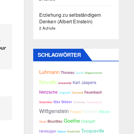
Erziehung zu selbständigem
Denken (Albert Einstein)
2 Aufrufe
o
our
SCHLAGWÖRTER
Luhmann
Thoreau
Davilá
Stilgeschichte
Novalis
Karl Jaspers
Universität
Nietzsche
Feuerbach
Linguistik
Demandt
Max Weber
Statistiken
Chomsky
Hermeneutik
Wittgenstein
Einstein
Popper
Bitcoin
Goethe
Bourdieu
Chargaff
Gould
Tocqueville
Heidegger
Nelson
Kreativität