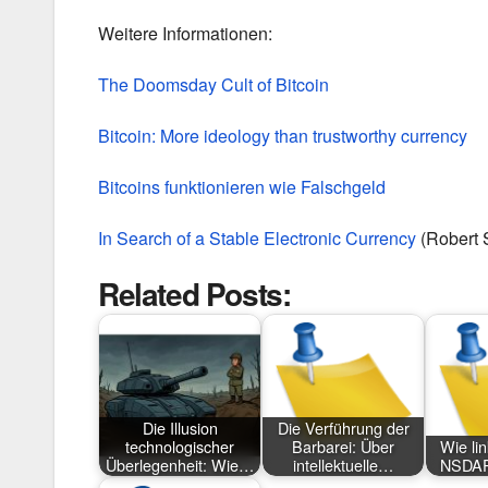
Weitere Informationen:
The Doomsday Cult of Bitcoin
Bitcoin: More ideology than trustworthy currency
Bitcoins funktionieren wie Falschgeld
In Search of a Stable Electronic Currency
(Robert S
Related Posts:
Die Illusion
Die Verführung der
technologischer
Barbarei: Über
Wie li
Überlegenheit: Wie…
intellektuelle…
NSDAP 