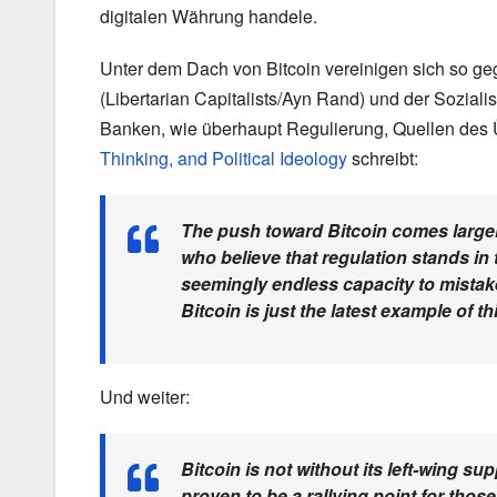
digitalen Währung handele.
Unter dem Dach von Bitcoin vereinigen sich so geg
(Libertarian Capitalists/Ayn Rand) und der Sozial
Banken, wie überhaupt Regulierung, Quellen des 
Thinking, and Political Ideology
schreibt:
The push toward Bitcoin comes largel
who believe that regulation stands in t
seemingly endless capacity to mistake
Bitcoin is just the latest example of t
Und weiter:
Bitcoin is not without its left-wing su
proven to be a rallying point for thos