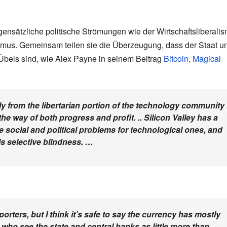
ensätzliche politische Strömungen wie der Wirtschaftsliberali
ismus. Gemeinsam teilen sie die Überzeugung, dass der Staat u
Übels sind, wie Alex Payne in seinem Beitrag
Bitcoin, Magical
y from the libertarian portion of the technology community
he way of both progress and profit. .. Silicon Valley has a
 social and political problems for technological ones, and
his selective blindness. …
pporters, but I think it’s safe to say the currency has mostly
e who see the state and central banks as little more than