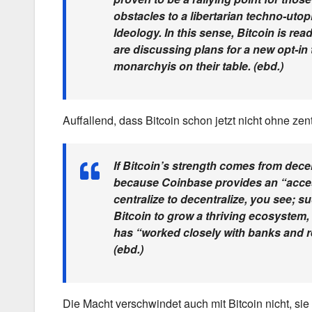
obstacles to a libertarian techno-uto
Ideology. In this sense, Bitcoin is r
are discussing plans for a new opt-in t
monarchyis on their table. (ebd.)
Auffallend, dass Bitcoin schon jetzt nicht ohne z
If Bitcoin’s strength comes from dece
because Coinbase provides an “accessi
centralize to decentralize, you see; su
Bitcoin to grow a thriving ecosystem
has “worked closely with banks and re
(ebd.)
Die Macht verschwindet auch mit Bitcoin nicht, sie