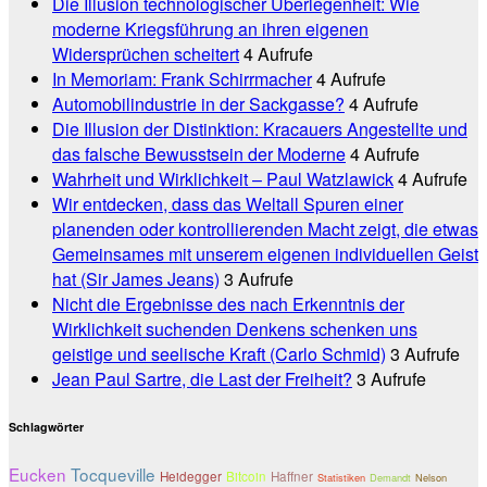
Die Illusion technologischer Überlegenheit: Wie
moderne Kriegsführung an ihren eigenen
Widersprüchen scheitert
4 Aufrufe
In Memoriam: Frank Schirrmacher
4 Aufrufe
Automobilindustrie in der Sackgasse?
4 Aufrufe
Die Illusion der Distinktion: Kracauers Angestellte und
das falsche Bewusstsein der Moderne
4 Aufrufe
Wahrheit und Wirklichkeit – Paul Watzlawick
4 Aufrufe
Wir entdecken, dass das Weltall Spuren einer
planenden oder kontrollierenden Macht zeigt, die etwas
Gemeinsames mit unserem eigenen individuellen Geist
hat (Sir James Jeans)
3 Aufrufe
Nicht die Ergebnisse des nach Erkenntnis der
Wirklichkeit suchenden Denkens schenken uns
geistige und seelische Kraft (Carlo Schmid)
3 Aufrufe
Jean Paul Sartre, die Last der Freiheit?
3 Aufrufe
Schlagwörter
Eucken
Tocqueville
Heidegger
Bitcoin
Haffner
Statistiken
Demandt
Nelson