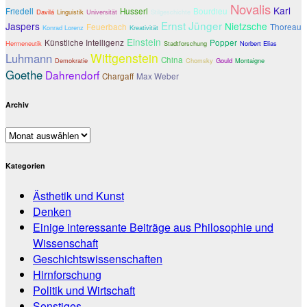
Novalis
Karl
Friedell
Husserl
Bourdieu
Davilá
Linguistik
Universität
Stilgeschichte
Ernst Jünger
Jaspers
Nietzsche
Feuerbach
Thoreau
Konrad Lorenz
Kreativität
Einstein
Künstliche Intelligenz
Popper
Hermeneutik
Stadtforschung
Norbert Elias
Wittgenstein
Luhmann
China
Demokratie
Chomsky
Gould
Montaigne
Goethe
Dahrendorf
Chargaff
Max Weber
Archiv
Archiv
Kategorien
Ästhetik und Kunst
Denken
Einige interessante Beiträge aus Philosophie und
Wissenschaft
Geschichtswissenschaften
Hirnforschung
Politik und Wirtschaft
Sonstiges