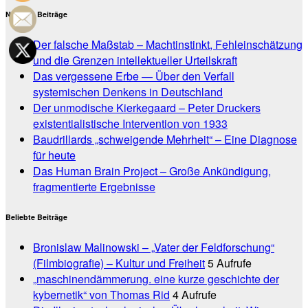
Neueste Beiträge
Der falsche Maßstab – Machtinstinkt, Fehleinschätzung
und die Grenzen intellektueller Urteilskraft
Das vergessene Erbe — Über den Verfall
systemischen Denkens in Deutschland
Der unmodische Kierkegaard – Peter Druckers
existentialistische Intervention von 1933
Baudrillards „schweigende Mehrheit“ – Eine Diagnose
für heute
Das Human Brain Project – Große Ankündigung,
fragmentierte Ergebnisse
Beliebte Beiträge
Bronislaw Malinowski – „Vater der Feldforschung“
(Filmbiografie) – Kultur und Freiheit
5 Aufrufe
„maschinendämmerung. eine kurze geschichte der
kybernetik“ von Thomas Rid
4 Aufrufe