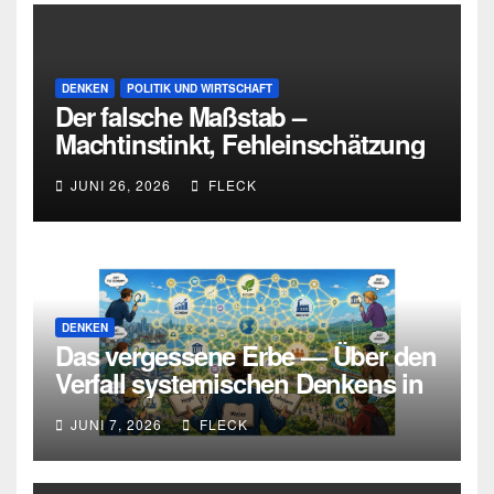
DENKEN
POLITIK UND WIRTSCHAFT
Der falsche Maßstab –
Machtinstinkt, Fehleinschätzung
und die Grenzen intellektueller
JUNI 26, 2026
FLECK
Urteilskraft
DENKEN
Das vergessene Erbe — Über den
Verfall systemischen Denkens in
Deutschland
JUNI 7, 2026
FLECK