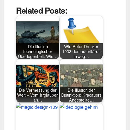
Related Posts:
Die Illusion
Wie Peter Drucker
technologischer
1933 den autoritären
Überlegenheit: Wie…
Irrweg…
Die Vermessung der
Die Illusion der
Welt – Vom Irrglauben
Distinktion: Kracauers
an…
Angestellte…