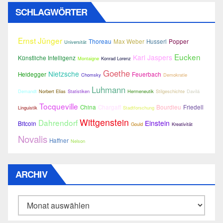
SCHLAGWÖRTER
Ernst Jünger
Thoreau
Max Weber
Husserl
Popper
Universität
Eucken
Karl Jaspers
Künstliche Intelligenz
Montaigne
Konrad Lorenz
Goethe
Nietzsche
Heidegger
Feuerbach
Chomsky
Demokratie
Luhmann
Demandt
Norbert Elias
Statistiken
Hermeneutik
Stilgeschichte
Davilá
Tocqueville
China
Chargaff
Bourdieu
Friedell
Linguistik
Stadtforschung
Wittgenstein
Dahrendorf
Einstein
Bitcoin
Gould
Kreativität
Novalis
Haffner
Nelson
ARCHIV
Archiv