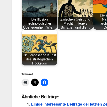
Die 
Die Illusion
Zwischen Geist und
Nis
technologischer
Macht – Hegels
arch
Überlegenheit: Wie…
Schatten und die…
D
Die vergessene Kunst
des strategischen
Rückzugs
Teilen mit:
Ähnliche Beiträge:
Einige interessante Beiträge der letzten 