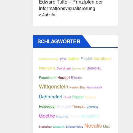
Edward Tufte – Prinzipien der
Informationsvisualisierung
2 Aufrufe
SCHLAGWÖRTER
Haffner
Friedell
Künstliche
Stadtforschung
Davilá
Intelligenz
Bourdieu
Demokratie
Universität
Feuerbach
Husserl
Bitcoin
Wittgenstein
Norbert Elias
Hermeneutik
Dahrendorf
Popper
Gould
Demandt
Heidegger
Chargaff
Thoreau
Chomsky
Goethe
Nietzsche
China
Kreativität
Novalis
Max
Statistiken
Linguistik
Stilgeschichte