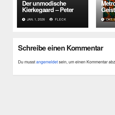
Der unmodische
Metr
Kierkegaard – Peter
Geist
Druckers
Kris
JAN. 1, 2026
FLECK
OKT. 1
existentialistische
Kultu
Intervention von 1933
Schreibe einen Kommentar
Du musst
angemeldet
sein, um einen Kommentar ab