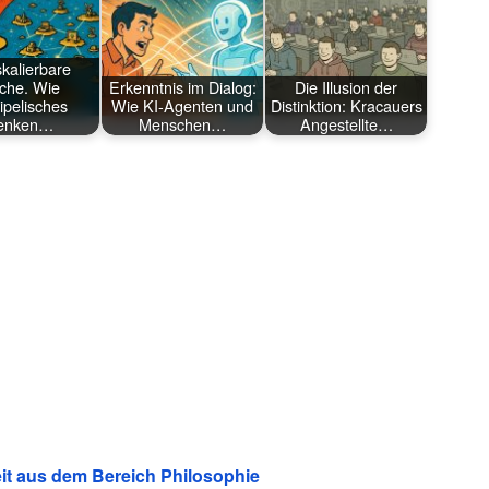
skalierbare
che. Wie
Erkenntnis im Dialog:
Die Illusion der
ipelisches
Wie KI-Agenten und
Distinktion: Kracauers
enken…
Menschen…
Angestellte…
Zeit aus dem Bereich Philosophie