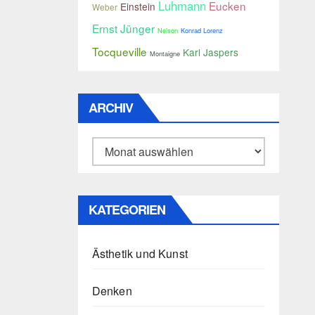
Luhmann
Eucken
Einstein
Weber
Ernst Jünger
Nelson
Konrad Lorenz
Tocqueville
Karl Jaspers
Montaigne
ARCHIV
Archiv
KATEGORIEN
Ästhetik und Kunst
Denken