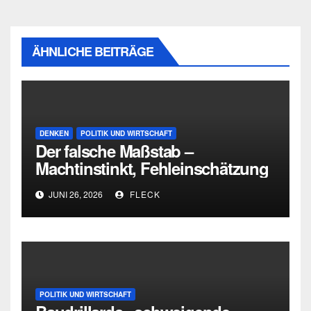
ÄHNLICHE BEITRÄGE
DENKEN
POLITIK UND WIRTSCHAFT
Der falsche Maßstab –
Machtinstinkt, Fehleinschätzung
und die Grenzen intellektueller
JUNI 26, 2026
FLECK
Urteilskraft
POLITIK UND WIRTSCHAFT