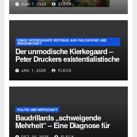
JUNI 7, 2026
FLECK
EINIGE INTERESSANTE BEITRÄGE AUS PHILOSOPHIE UND
WISSENSCHAFT
Der unmodische Kierkegaard –
Peter Druckers existentialistische
Intervention von 1933
JAN. 1, 2026
FLECK
POLITIK UND WIRTSCHAFT
Baudrillards „schweigende
Mehrheit“ – Eine Diagnose für
heute
DEZ. 30, 2025
FLECK