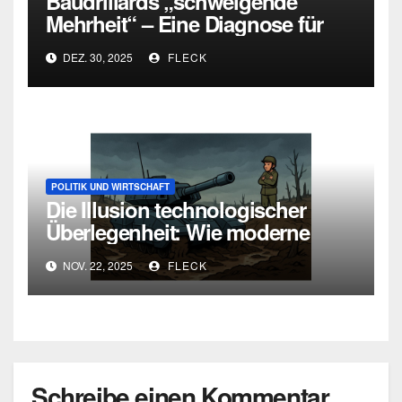
Baudrillards „schweigende
Mehrheit“ – Eine Diagnose für
heute
DEZ. 30, 2025
FLECK
POLITIK UND WIRTSCHAFT
Die Illusion technologischer
Überlegenheit: Wie moderne
Kriegsführung an ihren eigenen
NOV. 22, 2025
FLECK
Widersprüchen scheitert
Schreibe einen Kommentar