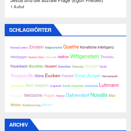
Jesus und die soziale Frage (Egon Friedell)
1 Aufruf
SCHLAGWÖRTER
Goethe
Einstein
Künstliche Intelligenz
Konrad Lorenz
Stilgeschichte
Wittgenstein
Heidegger
Haffner
Thoreau
Norbert Elias
Demandt
Feuerbach
Bourdieu
Husserl
Chargaff
Statistiken
Chomsky
Gould
Tocqueville
Eucken
Ernst Jünger
China
Friedell
Hermeneutik
Luhmann
Karl Jaspers
Demokratie
Linguistik
Davilá
Kreativität
Universität
Novalis
Dahrendorf
Nietzsche
Popper
Max
Montaigne
Nelson
Weber
Bitcoin
Stadtforschung
ARCHIV