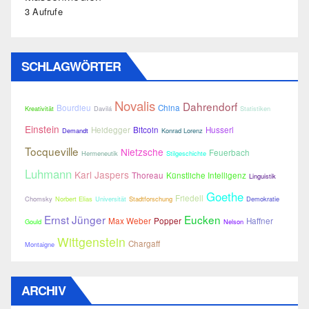
3 Aufrufe
SCHLAGWÖRTER
Novalis
Dahrendorf
Bourdieu
China
Kreativität
Davilá
Statistiken
Einstein
Heidegger
Bitcoin
Husserl
Demandt
Konrad Lorenz
Tocqueville
Nietzsche
Feuerbach
Hermeneutik
Stilgeschichte
Luhmann
Karl Jaspers
Thoreau
Künstliche Intelligenz
Linguistik
Goethe
Friedell
Chomsky
Norbert Elias
Universität
Stadtforschung
Demokratie
Ernst Jünger
Eucken
Max Weber
Popper
Haffner
Gould
Nelson
Wittgenstein
Chargaff
Montaigne
ARCHIV