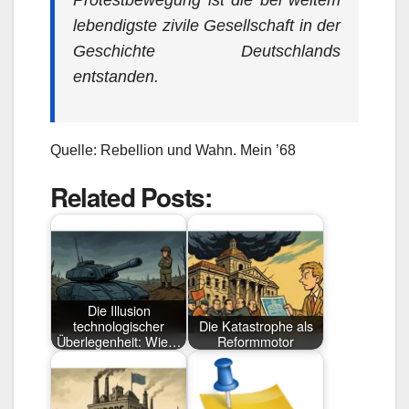
Protestbewegung ist die bei weitem
lebendigste zivile Gesellschaft in der
Geschichte Deutschlands
entstanden.
Quelle: Rebellion und Wahn. Mein ’68
Related Posts:
Die Illusion
technologischer
Die Katastrophe als
Überlegenheit: Wie…
Reformmotor