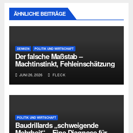
ÄHNLICHE BEITRÄGE
DENKEN
POLITIK UND WIRTSCHAFT
Der falsche Maßstab –
Machtinstinkt, Fehleinschätzung
und die Grenzen intellektueller
JUNI 26, 2026
FLECK
Urteilskraft
POLITIK UND WIRTSCHAFT
Baudrillards „schweigende
Mehrheit“ – Eine Diagnose für