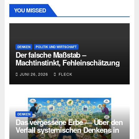
YOU MISSED
DENKEN
POLITIK UND WIRTSCHAFT
Der falsche Maßstab –
Machtinstinkt, Fehleinschätzung
und die Grenzen intellektueller
JUNI 26, 2026
FLECK
Urteilskraft
DENKEN
Das vergessene Erbe — Über den
Verfall systemischen Denkens in
Deutschland