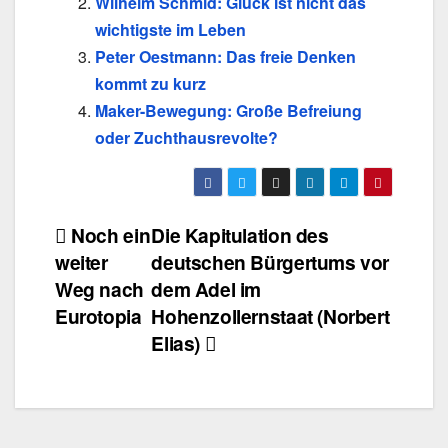
Wilhelm Schmid: Glück ist nicht das
wichtigste im Leben
Peter Oestmann: Das freie Denken
kommt zu kurz
Maker-Bewegung: Große Befreiung
oder Zuchthausrevolte?
Beitragsnavigation
Noch ein
Die Kapitulation des
weiter
deutschen Bürgertums vor
Weg nach
dem Adel im
Eurotopia
Hohenzollernstaat (Norbert
Elias)