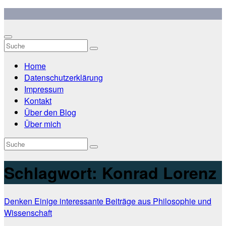
Zum
Inhalt
springen
Home
Datenschutzerklärung
Impressum
Kontakt
Über den Blog
Über mich
Schlagwort:
Konrad Lorenz
Denken
Einige interessante Beiträge aus Philosophie und
Wissenschaft