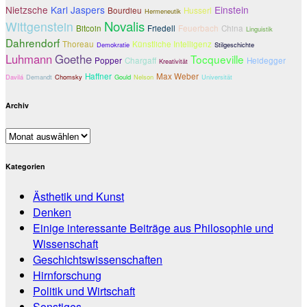
Nietzsche
Karl Jaspers
Einstein
Bourdieu
Husserl
Hermeneutik
Novalis
Wittgenstein
Bitcoin
Friedell
Feuerbach
China
Linguistik
Dahrendorf
Thoreau
Künstliche Intelligenz
Demokratie
Stilgeschichte
Luhmann
Goethe
Tocqueville
Popper
Chargaff
Heidegger
Kreativität
Haffner
Max Weber
Davilá
Demandt
Chomsky
Gould
Nelson
Universität
Archiv
Archiv
Kategorien
Ästhetik und Kunst
Denken
Einige interessante Beiträge aus Philosophie und
Wissenschaft
Geschichtswissenschaften
Hirnforschung
Politik und Wirtschaft
Sonstiges