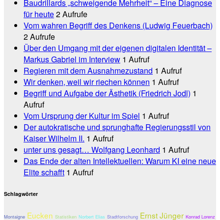
Baudrillards „schweigende Mehrheit“ – Eine Diagnose
für heute
2 Aufrufe
Vom wahren Begriff des Denkens (Ludwig Feuerbach)
2 Aufrufe
Über den Umgang mit der eigenen digitalen Identität –
Markus Gabriel im Interview
1 Aufruf
Regieren mit dem Ausnahmezustand
1 Aufruf
Wir denken, weil wir riechen können
1 Aufruf
Begriff und Aufgabe der Ästhetik (Friedrich Jodl)
1
Aufruf
Vom Ursprung der Kultur im Spiel
1 Aufruf
Der autokratische und sprunghafte Regierungsstil von
Kaiser Wilhelm II.
1 Aufruf
unter uns gesagt… Wolfgang Leonhard
1 Aufruf
Das Ende der alten Intellektuellen: Warum KI eine neue
Elite schafft
1 Aufruf
Schlagwörter
Eucken
Ernst Jünger
Montaigne
Statistiken
Norbert Elias
Stadtforschung
Konrad Lorenz