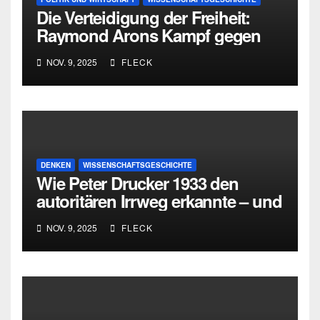
Die Verteidigung der Freiheit:
Raymond Arons Kampf gegen
den totalitären Geist
NOV. 9, 2025
FLECK
DENKEN
WISSENSCHAFTSGESCHICHTE
Wie Peter Drucker 1933 den
autoritären Irrweg erkannte – und
den dritten Weg zwischen
NOV. 9, 2025
FLECK
Totalitarismus und Liberalismus
entwickelte