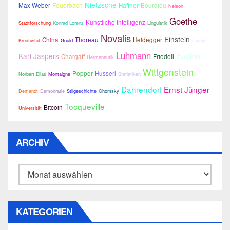
Nietzsche
Max Weber
Feuerbach
Haffner
Bourdieu
Nelson
Goethe
Künstliche Intelligenz
Stadtforschung
Konrad Lorenz
Linguistik
Novalis
Einstein
China
Thoreau
Heidegger
Kreativität
Gould
Davilá
Luhmann
Eucken
Karl Jaspers
Chargaff
Friedell
Hermeneutik
Wittgenstein
Popper
Husserl
Norbert Elias
Montaigne
Statistiken
Dahrendorf
Ernst Jünger
Demandt
Demokratie
Stilgeschichte
Chomsky
Tocqueville
Bitcoin
Universität
ARCHIV
Archiv
KATEGORIEN