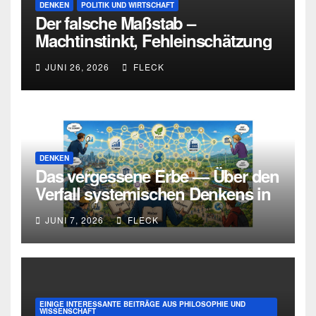
DENKEN
POLITIK UND WIRTSCHAFT
Der falsche Maßstab –
Machtinstinkt, Fehleinschätzung
und die Grenzen intellektueller
JUNI 26, 2026
FLECK
Urteilskraft
DENKEN
Das vergessene Erbe — Über den
Verfall systemischen Denkens in
Deutschland
JUNI 7, 2026
FLECK
EINIGE INTERESSANTE BEITRÄGE AUS PHILOSOPHIE UND
WISSENSCHAFT