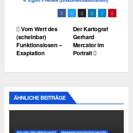
Beitragsnavigation
Vom Wert des
Der Kartograf
(scheinbar)
Gerhard
Funktionslosen –
Mercator im
Exaptation
Portrait
ÄHNLICHE BEITRÄGE
POLITIK UND WIRTSCHAFT
WISSENSCHAFTSGESCHICHTE