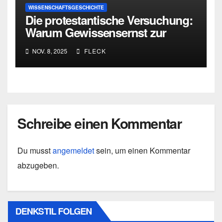
WISSENSCHAFTSGESCHICHTE
Die protestantische Versuchung:
Warum Gewissensernst zur
blinden Staatsgläubigkeit führen
NOV. 8, 2025
FLECK
kann
Schreibe einen Kommentar
Du musst
angemeldet
sein, um einen Kommentar
abzugeben.
DENKSTIL FOLGEN