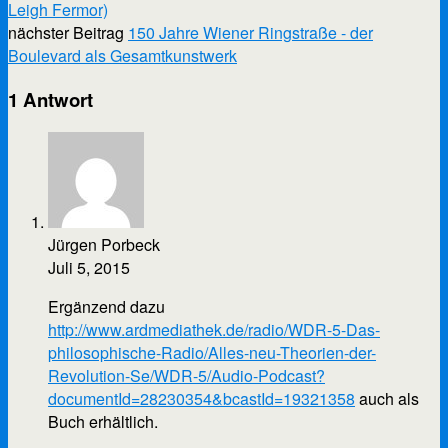
Leigh Fermor)
nächster Beitrag
150 Jahre Wiener Ringstraße - der
Boulevard als Gesamtkunstwerk
1 Antwort
Jürgen Porbeck
Juli 5, 2015
Ergänzend dazu
http://www.ardmediathek.de/radio/WDR-5-Das-
philosophische-Radio/Alles-neu-Theorien-der-
Revolution-Se/WDR-5/Audio-Podcast?
documentId=28230354&bcastId=19321358
auch als
Buch erhältlich.