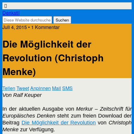
Denkstil
Juli 4, 2015 • 1 Kommentar
Die Möglichkeit der
Revolution (Christoph
Menke)
Teilen
Tweet
Anpinnen
Mail
SMS
Von Ralf Keuper
In der aktuellen Ausgabe von
Merkur – Zeitschrift für
Europäisches Denken
steht zum freien Download der
Beitrag
Die Möglichkeit der Revolution
von
Christoph
Menke
zur Verfügung.