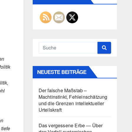
en
olitik
NEUESTE BEITRÄGE
tik,
Der falsche Maßstab –
ohl
Machtinstinkt, Fehleinschätzung
und die Grenzen intellektueller
Urteilskraft
an
Das vergessene Erbe — Über
tiefe
den Verfall systemischen