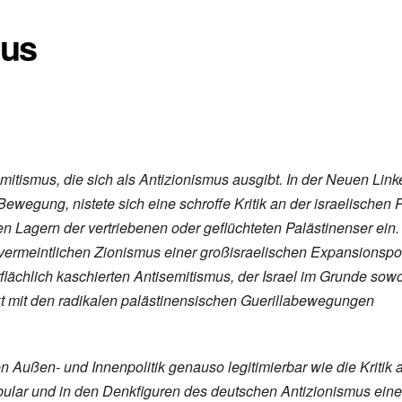
mus
emitismus, die sich als Antizionismus ausgibt. In der Neuen Link
Bewegung, nistete sich eine schroffe Kritik an der israelischen P
 Lagern der vertriebenen oder geflüchteten Palästinenser ein.
n vermeintlichen Zionismus einer großisraelischen Expansionspoli
lächlich kaschierten Antisemitismus, der Israel im Grunde sow
t mit den radikalen palästinensischen Guerillabewegungen
chen Außen- und Innenpolitik genauso legitimierbar wie die Kritik 
lar und in den Denkfiguren des deutschen Antizionismus eine 