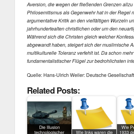
Aversion, die wegen der fließenden Grenzen allzu 
Philosemitismus als Gegenwehr hat in der Regel ni
argumentative Kritik an den vielfältigen Wurzeln 
jahrhundertealten christlichen oder um den neuart
Während sich die Christen gleich welcher Konfess
abgewandt haben, steigert sich der muslimische 
multikulturelle Toleranz verfehlt ist. Da schon meh
fundamentalistischer Flügel zur bedrohlichsten in
Quelle: Hans-Ulrich Weiler: Deutsche Gesellscha
Related Posts:
Die Illusion
Wie Pe
technologischer
Wie links waren die
1933 de