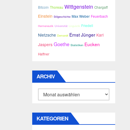
Wittgenstein
Bitcoin
Thoreau
Chargaff
Einstein
Max Weber
Feuerbach
Stilgeschichte
Friedell
Hermeneutik
Universität
Linguistik
Ernst Jünger
Nietzsche
Karl
Demandt
Goethe
Eucken
Jaspers
Statistiken
Haffner
ARCHIV
Archiv
KATEGORIEN