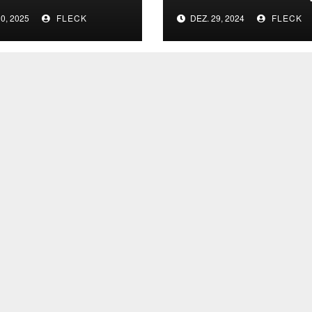
Dietrich Bracher)
0, 2025
FLECK
DEZ. 29, 2024
FLECK