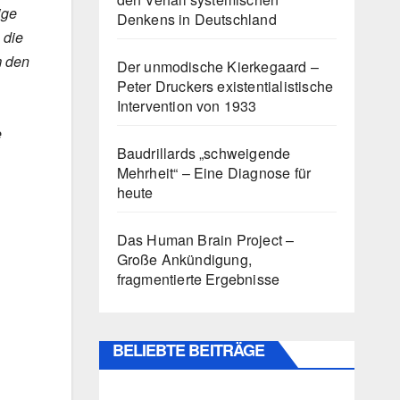
ige
Denkens in Deutschland
 die
m den
Der unmodische Kierkegaard –
Peter Druckers existentialistische
Intervention von 1933
e
Baudrillards „schweigende
Mehrheit“ – Eine Diagnose für
heute
Das Human Brain Project –
Große Ankündigung,
fragmentierte Ergebnisse
BELIEBTE BEITRÄGE