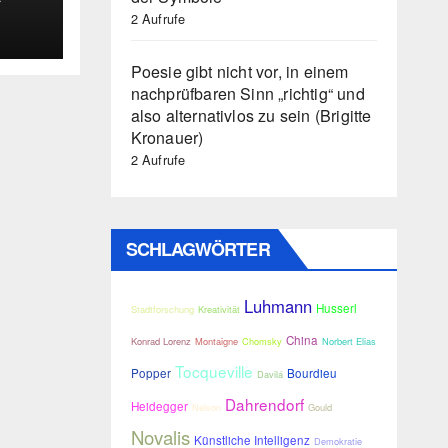
2 Aufrufe
Poesie gibt nicht vor, in einem
nachprüfbaren Sinn „richtig“ und
also alternativlos zu sein (Brigitte
Kronauer)
2 Aufrufe
SCHLAGWÖRTER
Luhmann
Husserl
Stadtforschung
Kreativität
China
Konrad Lorenz
Montaigne
Chomsky
Norbert Elias
Tocqueville
Popper
Bourdieu
Davilá
Dahrendorf
Heidegger
Nelson
Gould
Novalis
Künstliche Intelligenz
Demokratie