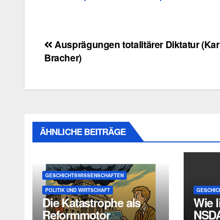
Beitragsnavigation
Ausprägungen totalitärer Diktatur (Karl
Bracher)
ÄHNLICHE BEITRÄGE
GESCHICHTSWISSENSCHAFTEN
POLITIK UND WIRTSCHAFT
GESCHIC
Die Katastrophe als
Wie l
Reformmotor
NSDA