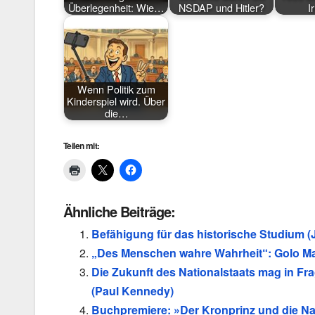
Überlegenheit: Wie…
NSDAP und Hitler?
I
Wenn Politik zum
Kinderspiel wird. Über
die…
Teilen mit:
Ähnliche Beiträge:
Befähigung für das historische Studium 
„Des Menschen wahre Wahrheit“: Golo Ma
Die Zukunft des Nationalstaats mag in Fr
(Paul Kennedy)
Buchpremiere: »Der Kronprinz und die Na