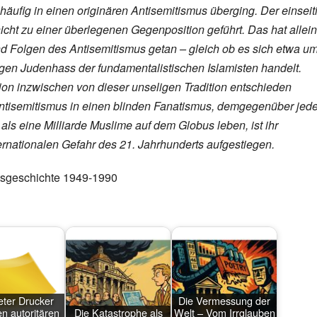
häufig in einen originären Antisemitismus überging. Der einseit
cht zu einer überlegenen Gegenposition geführt. Das hat allein
und Folgen des Antisemitismus getan – gleich ob es sich etwa u
igen Judenhass der fundamentalistischen Islamisten handelt.
ion inzwischen von dieser unseligen Tradition entschieden
Antisemitismus in einen blinden Fanatismus, demgegenüber jed
r als eine Milliarde Muslime auf dem Globus leben, ist ihr
ternationalen Gefahr des 21. Jahrhunderts aufgestiegen.
ftsgeschichte 1949-1990
ter Drucker
Die Vermessung der
n autoritären
Die Katastrophe als
Welt – Vom Irrglauben