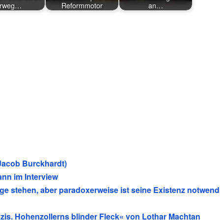
rrweg…
Reformmotor
an…
(Jacob Burckhardt)
nn im Interview
age stehen, aber paradoxerweise ist seine Existenz notwend
zis. Hohenzollerns blinder Fleck« von Lothar Machtan