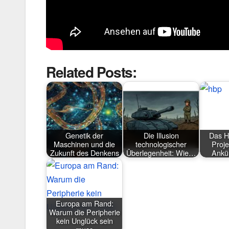
Related Posts:
Genetik der
Die Illusion
Das H
Maschinen und die
technologischer
Proje
Zukunft des Denkens
Überlegenheit: Wie…
Ankü
Europa am Rand:
Warum die Peripherie
kein Unglück sein