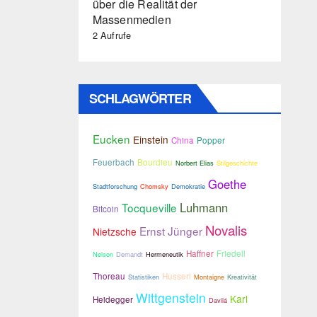
über die Realität der
Massenmedien
2 Aufrufe
SCHLAGWÖRTER
Eucken
Einstein
China
Popper
Feuerbach
Bourdieu
Norbert Elias
Stilgeschichte
Goethe
Stadtforschung
Chomsky
Demokratie
Luhmann
Tocqueville
Bitcoin
Novalis
Ernst Jünger
Nietzsche
Haffner
Friedell
Nelson
Demandt
Hermeneutik
Thoreau
Husserl
Statistiken
Montaigne
Kreativität
Wittgenstein
Karl
Heidegger
Davilá