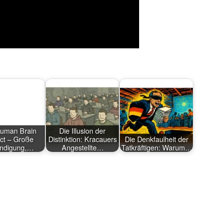
uman Brain
Die Illusion der
ct – Große
Distinktion: Kracauers
Die Denkfaulheit der
ndigung,…
Angestellte…
Tatkräftigen: Warum…