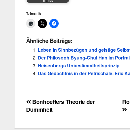
muss
Teilen mit:
Ähnliche Beiträge:
Leben in Sinnbezügen und geistige Selbst
Der Philosoph Byung-Chul Han im Portrai
Heisenbergs Unbestimmtheitsprinzip
Das Gedächtnis in der Petrischale. Eric K
Beitragsnavigation
Bonhoeffers Theorie der
Ro
Dummheit