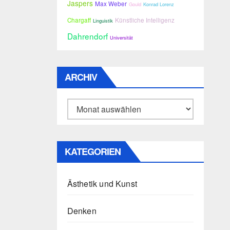
Jaspers
Max Weber
Gould
Konrad Lorenz
Chargaff
Künstliche Intelligenz
Linguistik
Dahrendorf
Universität
ARCHIV
Archiv
KATEGORIEN
Ästhetik und Kunst
Denken