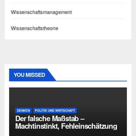
Wissenschaftsmanagement
Wissenschaftstheorie
YOU MISSED
DENKEN
POLITIK UND WIRTSCHAFT
Der falsche Maßstab –
Machtinstinkt, Fehleinschätzung
und die Grenzen intellektueller