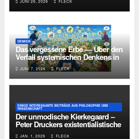
JUNI 26, 2026
FLECK
Urteilskraft
DENKEN
Das vergessene Erbe — Über den
Verfall systemischen Denkens in
Deutschland
JUNI 7, 2026
FLECK
EINIGE INTERESSANTE BEITRÄGE AUS PHILOSOPHIE UND
WISSENSCHAFT
Der unmodische Kierkegaard –
Peter Druckers existentialistische
Intervention von 1933
JAN. 1, 2026
FLECK