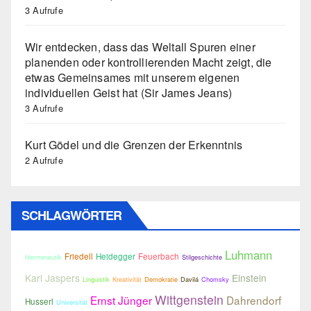
3 Aufrufe
Wir entdecken, dass das Weltall Spuren einer
planenden oder kontrollierenden Macht zeigt, die
etwas Gemeinsames mit unserem eigenen
individuellen Geist hat (Sir James Jeans)
3 Aufrufe
Kurt Gödel und die Grenzen der Erkenntnis
2 Aufrufe
SCHLAGWÖRTER
Luhmann
Friedell
Heidegger
Feuerbach
Hermeneutik
Stilgeschichte
Karl Jaspers
Einstein
Linguistik
Kreativität
Demokratie
Davilá
Chomsky
Wittgenstein
Ernst Jünger
Dahrendorf
Husserl
Universität