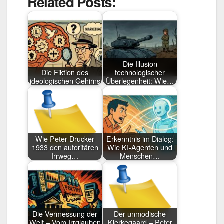
Related Posts:
Die Illusion
Die Fiktion des
technologischer
ideologischen Gehirns
Überlegenheit: Wie…
Wie Peter Drucker
Erkenntnis im Dialog:
1933 den autoritären
Wie KI-Agenten und
Irrweg…
Menschen…
Die Vermessung der
Der unmodische
Welt – Vom Irrglauben
Kierkegaard – Peter