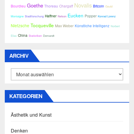
Novalis
Goethe
Bourdieu
Thoreau
Chargaff
Bitcoin
Gould
Eucken
Haffner
Popper
Montaigne
Stadtforschung
Nelson
Konrad Lorenz
Tocqueville
Nietzsche
Max Weber
Künstliche Intelligenz
Norbert
China
Elias
Statistiken
Demandt
ARCHIV
Archiv
KATEGORIEN
Ästhetik und Kunst
Denken