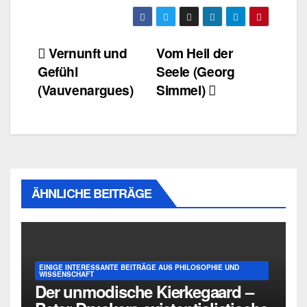
Beitragsnavigation
Vernunft und
Vom Heil der
Gefühl
Seele (Georg
(Vauvenargues)
Simmel)
ÄHNLICHE BEITRÄGE
EINIGE INTERESSANTE BEITRÄGE AUS PHILOSOPHIE UND
WISSENSCHAFT
Der unmodische Kierkegaard –