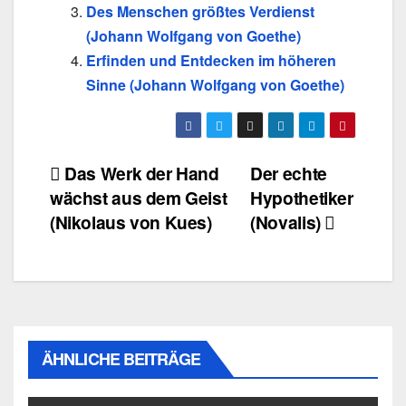
Des Menschen größtes Verdienst
(Johann Wolfgang von Goethe)
Erfinden und Entdecken im höheren
Sinne (Johann Wolfgang von Goethe)
Beitragsnavigation
Das Werk der Hand
Der echte
wächst aus dem Geist
Hypothetiker
(Nikolaus von Kues)
(Novalis)
ÄHNLICHE BEITRÄGE