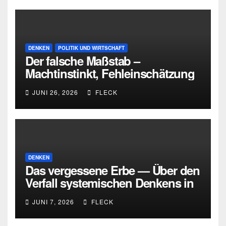
DENKEN
POLITIK UND WIRTSCHAFT
Der falsche Maßstab –
Machtinstinkt, Fehleinschätzung
und die Grenzen intellektueller
JUNI 26, 2026
FLECK
Urteilskraft
DENKEN
Das vergessene Erbe — Über den
Verfall systemischen Denkens in
Deutschland
JUNI 7, 2026
FLECK