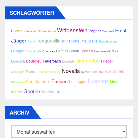
SCHLAGWÖRTER
Wittgenstein
Ernst
Bitcoin
Popper
Kreativität
Stilgeschichte
Demandt
Jünger
Tocqueville
Künstliche Intelligenz
Davilá
Konrad Lorenz
Chargaff
Haffner
China
Husserl
Demokratie
Chomsky
Hermeneutik
Gould
Dahrendorf
Bourdieu
Feuerbach
Friedell
Universität
Linguistik
Novalis
Einstein
Thoreau
Montaigne
Stadtforschung
Norbert Elias
Nelson
Luhmann
Eucken
Karl Jaspers
Heidegger
Max
Statistiken
Goethe
Nietzsche
Weber
ARCHIV
Archiv