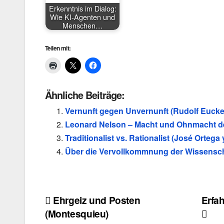
Erkenntnis im Dialog:
Wie KI-Agenten und
Menschen…
Teilen mit:
Ähnliche Beiträge:
Vernunft gegen Unvernunft (Rudolf Eucke
Leonard Nelson – Macht und Ohnmacht de
Traditionalist vs. Rationalist (José Ortega
Über die Vervollkommnung der Wissensch
Beitragsnavigation
Ehrgeiz und Posten
Erfa
(Montesquieu)