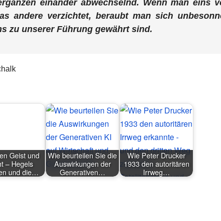
 ergänzen einander abwechselnd. Wenn man eins v
das andere verzichtet, beraubt man sich unbesonn
 uns zu unserer Führung gewährt sind.
Schalk
en Geist und
Wie beurteilen Sie die
Wie Peter Drucker
t – Hegels
Auswirkungen der
1933 den autoritären
en und die…
Generativen…
Irrweg…