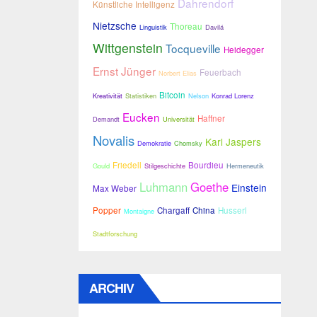
Dahrendorf
Künstliche Intelligenz
Nietzsche
Thoreau
Linguistik
Davilá
Wittgenstein
Tocqueville
Heidegger
Ernst Jünger
Feuerbach
Norbert Elias
Bitcoin
Kreativität
Statistiken
Nelson
Konrad Lorenz
Eucken
Haffner
Demandt
Universität
Novalis
Karl Jaspers
Demokratie
Chomsky
Friedell
Bourdieu
Gould
Stilgeschichte
Hermeneutik
Luhmann
Goethe
Einstein
Max Weber
Popper
Chargaff
China
Husserl
Montaigne
Stadtforschung
ARCHIV