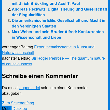
mit Ulrich Bröckling und Axel T. Paul
Andreas Reckwitz: Digitalisierung und Gesellschaft
der Singularitäten
Die amerikanische Elite. Gesellschaft und Macht in
den Vereinigten Staaten
Max Weber und sein Bruder Alfred: Konkurrenten
in Wissenschaft und Liebe
vorheriger Beitrag
Experimentalsysteme in Kunst und
Naturwissenschaft
nächster Beitrag
Sir Roger Penrose — The quantum nature
of consciousness
Schreibe einen Kommentar
Du musst
angemeldet
sein, um einen Kommentar
abzugeben.
Scroll
Zum Seitenanfang
Up
Mobil
Desktop