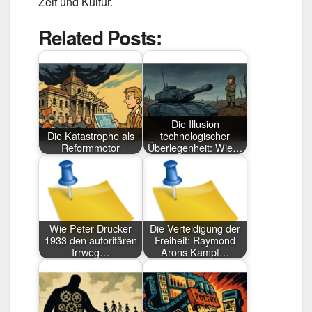
Zeit und Kultur.
Related Posts:
Die Illusion
Die Katastrophe als
technologischer
Reformmotor
Überlegenheit: Wie…
Wie Peter Drucker
Die Verteidigung der
1933 den autoritären
Freiheit: Raymond
Irrweg…
Arons Kampf…