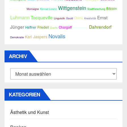
Wittgenstein
Bitcoin
Norbert Elias
Montaigne
Konrad Lorenz
Stadtforschung
Luhmann
Tocqueville
Ernst
China
Linguistik
Gould
Kreativität
Jünger
Dahrendorf
Haffner
Friedell
Chargaff
Davilá
Hermeneutik
Novalis
Karl Jaspers
Demokratie
ARCHIV
Archiv
KATEGORIEN
Ästhetik und Kunst