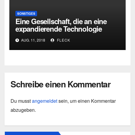
SONSTIGES
Eine Gesellschaft, die an eine
expandierende Technologie
gefesselt ist .. kann ihre
AUG. 11, 2018
FLECK
Wahrnehmung der Welt nicht
verabsolutieren oder einfrieren
(Ernest Gellner)
Schreibe einen Kommentar
Du musst
angemeldet
sein, um einen Kommentar
abzugeben.