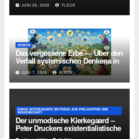
und die Grenzen intellektueller
JUNI 26, 2026
FLECK
Urteilskraft
DENKEN
Das vergessene Erbe — Über den
Verfall systemischen Denkens in
Deutschland
JUNI 7, 2026
FLECK
EINIGE INTERESSANTE BEITRÄGE AUS PHILOSOPHIE UND
WISSENSCHAFT
Der unmodische Kierkegaard –
Peter Druckers existentialistische
Intervention von 1933