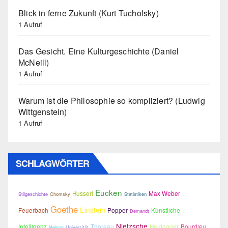
Blick in ferne Zukunft (Kurt Tucholsky)
1 Aufruf
Das Gesicht. Eine Kulturgeschichte (Daniel
McNeill)
1 Aufruf
Warum ist die Philosophie so kompliziert? (Ludwig
Wittgenstein)
1 Aufruf
SCHLAGWÖRTER
Eucken
Husserl
Max Weber
Stilgeschichte
Chomsky
Statistiken
Goethe
Einstein
Feuerbach
Popper
Künstliche
Demandt
Nietzsche
Intelligenz
Thoreau
Heidegger
Bourdieu
Nelson
Universität