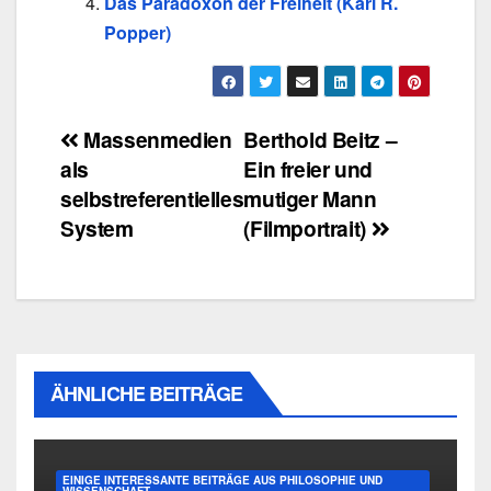
Das Paradoxon der Freiheit (Karl R.
Popper)
Beitragsnavigation
Massenmedien
Berthold Beitz –
als
Ein freier und
selbstreferentielles
mutiger Mann
System
(Filmportrait)
ÄHNLICHE BEITRÄGE
EINIGE INTERESSANTE BEITRÄGE AUS PHILOSOPHIE UND