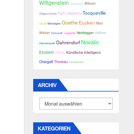
Wittgenstein
Bitcoin
Universität
Tocqueville
Karl Jaspers
Stilgeschichte
Goethe
Eucken
Max
Gould
Montaigne
Weber
Heidegger
Haffner
Demandt
Linguistik
Novalis
Dahrendorf
Hermeneutik
Einstein
China
Künstliche Intelligenz
Chargaff
Thoreau
Demokratie
ARCHIV
Archiv
KATEGORIEN