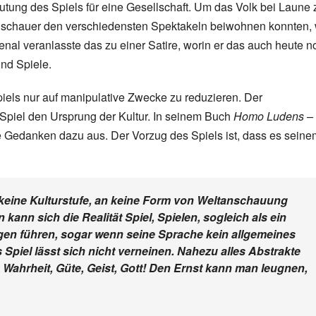
ung des Spiels für eine Gesellschaft. Um das Volk bei Laune 
e Zuschauer den verschiedensten Spektakeln beiwohnen konnten,
al veranlasste das zu einer Satire, worin er das auch heute n
und Spiele.
piels nur auf manipulative Zwecke zu reduzieren. Der
Spiel den Ursprung der Kultur. In seinem Buch
Homo Ludens –
e Gedanken dazu aus. Der Vorzug des Spiels ist, dass es seine
 keine Kulturstufe, an keine Form von Weltanschauung
nn sich die Realität Spiel, Spielen, sogleich als ein
gen führen, sogar wenn seine Sprache kein allgemeines
s Spiel lässt sich nicht verneinen. Nahezu alles Abstrakte
Wahrheit, Güte, Geist, Gott! Den Ernst kann man leugnen,