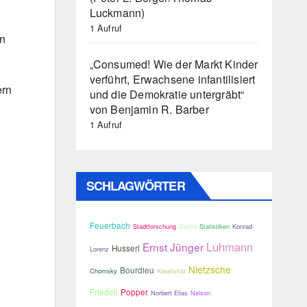
Luckmann)
1 Aufruf
an
„Consumed! Wie der Markt Kinder
verführt, Erwachsene infantilisiert
ern
und die Demokratie untergräbt“
von Benjamin R. Barber
1 Aufruf
SCHLAGWÖRTER
Feuerbach
Stadtforschung
Davilá
Statistiken
Konrad
Luhmann
Ernst Jünger
Husserl
Lorenz
Nietzsche
Bourdieu
Chomsky
Kreativität
Friedell
Popper
Norbert Elias
Nelson