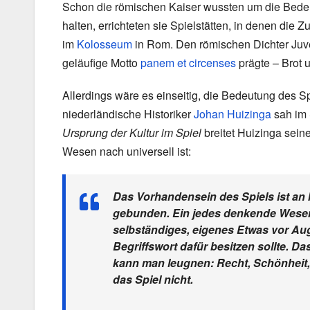
Schon die römischen Kaiser wussten um die Bedeut
halten, errichteten sie Spielstätten, in denen di
im
Kolosseum
in Rom. Den römischen Dichter Juven
geläufige Motto
panem et circenses
prägte – Brot 
Allerdings wäre es einseitig, die Bedeutung des S
niederländische Historiker
Johan Huizinga
sah im 
Ursprung der Kultur im Spiel
breitet Huizinga sein
Wesen nach universell ist:
Das Vorhandensein des Spiels ist an
gebunden. Ein jedes denkende Wesen ka
selbständiges, eigenes Etwas vor Au
Begriffswort dafür besitzen sollte. Da
kann man leugnen: Recht, Schönheit, 
das Spiel nicht.