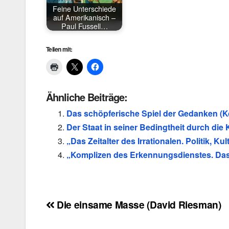
Feine Unterschiede
auf Amerikanisch –
Paul Fussell…
Teilen mit:
Ähnliche Beiträge:
Das schöpferische Spiel der Gedanken (K
Der Staat in seiner Bedingtheit durch die
„Das Zeitalter des Irrationalen. Politik,
„Komplizen des Erkennungsdienstes. Das 
Beitragsnavigation
Die einsame Masse (David Riesman)