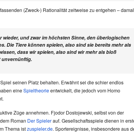
mfassenden (Zweck-) Rationalität zeitweise zu entgehen – dama
r wieder, und zwar im höchsten Sinne, den überlogischen
. Die Tiere können spielen, also sind sie bereits mehr als
ssen, dass wir spielen, also sind wir mehr als bloß
 unvernünftig.
 Spiel seinen Platz behalten. Erwähnt sei die schier endlos
haben eine
Spieltheorie
entwickelt, die jedoch vom Homo
t.
uktive Züge annehmen. Fjodor Dostojewski, selbst von der
 in dem Roman
Der Spieler
auf. Gesellschaftsspiele dienen in erst
dem Thema ist
zuspieler.de
. Sportereignisse, insbesondere aus 