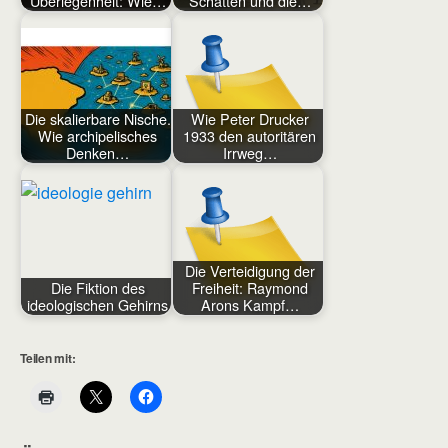
Überlegenheit: Wie…
Schatten und die…
Die skalierbare Nische.
Wie Peter Drucker
Wie archipelisches
1933 den autoritären
Denken…
Irrweg…
Die Verteidigung der
Die Fiktion des
Freiheit: Raymond
ideologischen Gehirns
Arons Kampf…
Teilen mit: