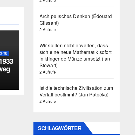
2 Aufrufe
Archipelisches Denken (Édouard
Glissant)
2 Aufrufe
Wir sollten nicht erwarten, dass
sich eine neue Mathematik sofort
CHTE
in klingende Münze umsetzt (Ian
 1933
Stewart)
rweg
2 Aufrufe
n
hen
Ist die technische Zivilisation zum
Verfall bestimmt? (Jan Patočka)
2 Aufrufe
SCHLAGWÖRTER