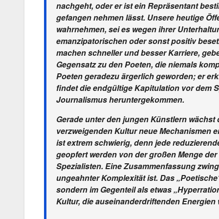
nachgeht, oder er ist ein Repräsentant besti
gefangen nehmen lässt. Unsere heutige Öffe
wahrnehmen, sei es wegen ihrer Unterhaltung
emanzipatorischen oder sonst positiv bese
machen schneller und besser Karriere, geben
Gegensatz zu den Poeten, die niemals komple
Poeten geradezu ärgerlich geworden; er erkl
findet die endgültige Kapitulation vor dem Sp
Journalismus heruntergekommen.
Gerade unter den jungen Künstlern wächst d
verzweigenden Kultur neue Mechanismen en
ist extrem schwierig, denn jede reduzierende 
geopfert werden von der großen Menge der 
Spezialisten. Eine Zusammenfassung zwingt
ungeahnter Komplexität ist. Das „Poetische“ 
sondern im Gegenteil als etwas „Hyperrationa
Kultur, die auseinanderdriftenden Energien