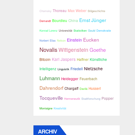
Thoreau
Max Weber
Chomsky
Stilgeschichte
Ernst Jünger
Bourdieu
China
Demandt
Konrad Lorenz
Universität
Statistiken
Gould
Demokratie
Eucken
Einstein
Norbert Elias
Nelson
Novalis
Wittgenstein
Goethe
Karl Jaspers
Bitcoin
Haffner
Künstliche
Nietzsche
Intelligenz
Friedell
Linguistik
Luhmann
Heidegger
Feuerbach
Dahrendorf
Chargaff
Husserl
Davilá
Tocqueville
Popper
Hermeneutik
Stadtforschung
Montaigne
Kreativität
ARCHIV