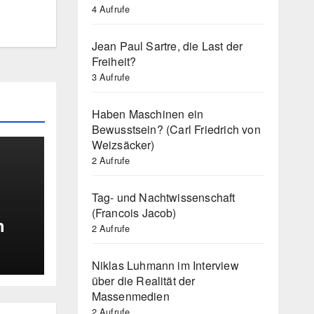
4 Aufrufe
Jean Paul Sartre, die Last der
Freiheit?
3 Aufrufe
Haben Maschinen ein
US
Bewusstsein? (Carl Friedrich von
Weizsäcker)
2 Aufrufe
Tag- und Nachtwissenschaft
(Francois Jacob)
h
2 Aufrufe
tik
Niklas Luhmann im Interview
n
über die Realität der
Massenmedien
2 Aufrufe