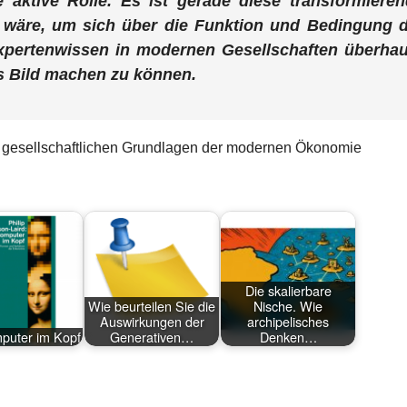
 aktive Rolle. Es ist gerade diese transformiere
n wäre, um sich über die Funktion und Bedingung 
xpertenwissen in modernen Gesellschaften überhau
s Bild machen zu können.
ie gesellschaftlichen Grundlagen der modernen Ökonomie
Die skalierbare
Wie beurteilen Sie die
Nische. Wie
Auswirkungen der
archipelisches
puter im Kopf
Generativen…
Denken…