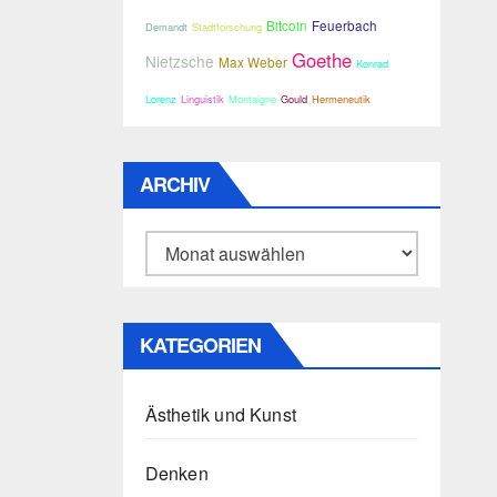
Bitcoin
Feuerbach
Demandt
Stadtforschung
Goethe
Nietzsche
Max Weber
Konrad
Lorenz
Linguistik
Montaigne
Gould
Hermeneutik
ARCHIV
Archiv
KATEGORIEN
Ästhetik und Kunst
Denken