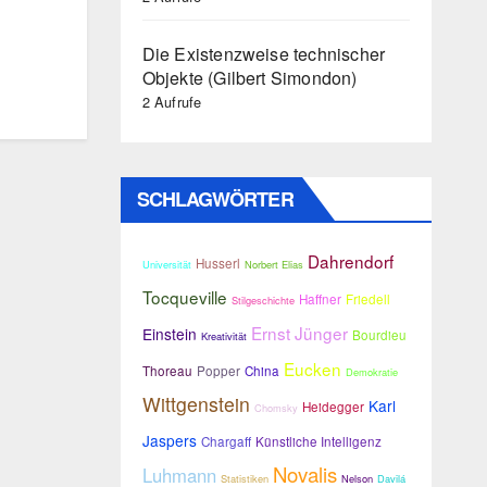
Die Existenzweise technischer
Objekte (Gilbert Simondon)
2 Aufrufe
SCHLAGWÖRTER
Dahrendorf
Husserl
Universität
Norbert Elias
Tocqueville
Haffner
Friedell
Stilgeschichte
Ernst Jünger
Einstein
Bourdieu
Kreativität
Eucken
Thoreau
Popper
China
Demokratie
Wittgenstein
Karl
Heidegger
Chomsky
Jaspers
Chargaff
Künstliche Intelligenz
Novalis
Luhmann
Statistiken
Nelson
Davilá