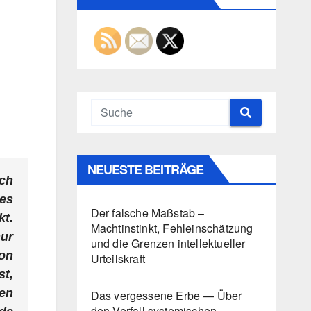
NEUESTE BEITRÄGE
ich
des
Der falsche Maßstab –
t.
Machtinstinkt, Fehleinschätzung
nur
und die Grenzen intellektueller
on
Urteilskraft
st,
ren
Das vergessene Erbe — Über
den Verfall systemischen