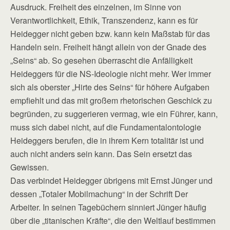
Ausdruck. Freiheit des einzelnen, im Sinne von
Verantwortlichkeit, Ethik, Transzendenz, kann es für
Heidegger nicht geben bzw. kann kein Maßstab für das
Handeln sein. Freiheit hängt allein von der Gnade des
„Seins“ ab. So gesehen überrascht die Anfälligkeit
Heideggers für die NS-Ideologie nicht mehr. Wer immer
sich als oberster „Hirte des Seins“ für höhere Aufgaben
empfiehlt und das mit großem rhetorischen Geschick zu
begründen, zu suggerieren vermag, wie ein Führer, kann,
muss sich dabei nicht, auf die Fundamentalontologie
Heideggers berufen, die in ihrem Kern totalitär ist und
auch nicht anders sein kann. Das Sein ersetzt das
Gewissen.
Das verbindet Heidegger übrigens mit Ernst Jünger und
dessen „Totaler Mobilmachung“ in der Schrift Der
Arbeiter. In seinen Tagebüchern sinniert Jünger häufig
über die „titanischen Kräfte“, die den Weltlauf bestimmen