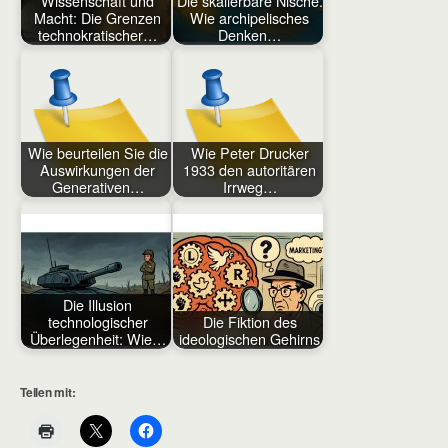
Wissenschaft und
Die skalierbare Nische.
Macht: Die Grenzen
Wie archipelisches
technokratischer…
Denken…
Wie beurteilen Sie die
Wie Peter Drucker
Auswirkungen der
1933 den autoritären
Generativen…
Irrweg…
Die Illusion
technologischer
Die Fiktion des
Überlegenheit: Wie…
ideologischen Gehirns
Teilen mit: