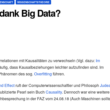
SENSCHAFT
WISSENSCHAFTSTHEORIE
 dank Big Data?
rrelationen mit Kausalitäten zu verwechseln (Vgl. dazu:
Im
ufig, dass Kausalbeziehungen leichter aufzufinden sind. Im
 Phänomen des sog.
Overfitting
führen.
d Effect
ruft der Computerwissenschaftler und Philosoph
Jude
ublizierte Pearl sein Buch
Causality
. Dennoch war eine weitere
uchbesprechung in der FAZ vom 24.08.18 (Auch Maschinen sollt