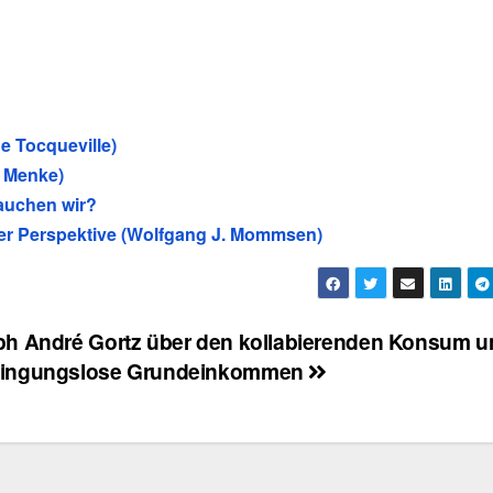
de Tocqueville)
h Menke)
rauchen wir?
her Perspektive (Wolfgang J. Mommsen)
ph André Gortz über den kollabierenden Konsum u
dingungslose Grundeinkommen