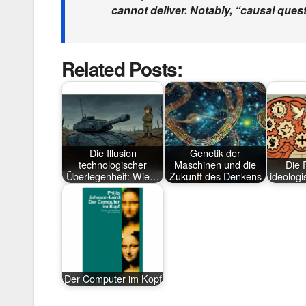
cannot deliver. Notably, “causal que
Related Posts:
Die Illusion
Genetik der
technologischer
Maschinen und die
Die 
Überlegenheit: Wie…
Zukunft des Denkens
ideolog
Der Computer im Kopf