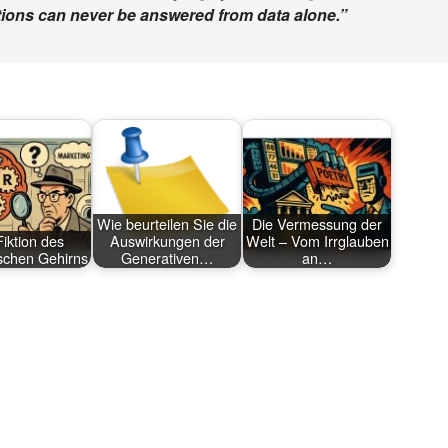
stions can never be answered from data alone.”
Wie beurteilen Sie die
Die Vermessung der
Fiktion des
Auswirkungen der
Welt – Vom Irrglauben
ischen Gehirns
Generativen…
an…