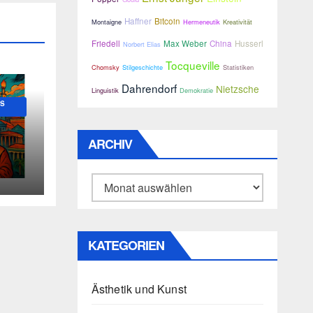
Haffner
Bitcoin
Montaigne
Hermeneutik
Kreativität
Friedell
Max Weber
China
Husserl
Norbert Elias
Tocqueville
Chomsky
Stilgeschichte
Statistiken
Dahrendorf
Nietzsche
Linguistik
Demokratie
US
ARCHIV
n
Archiv
KATEGORIEN
Ästhetik und Kunst