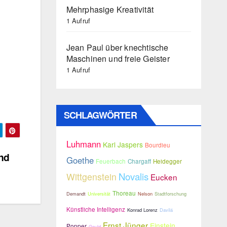
Mehrphasige Kreativität
1 Aufruf
Jean Paul über knechtische
Maschinen und freie Geister
1 Aufruf
SCHLAGWÖRTER
Luhmann
Karl Jaspers
Bourdieu
nd
Goethe
Feuerbach
Chargaff
Heidegger
Novalis
Wittgenstein
Eucken
Thoreau
Demandt
Universität
Nelson
Stadtforschung
Künstliche Intelligenz
Konrad Lorenz
Davilá
Ernst Jünger
Einstein
Popper
Gould