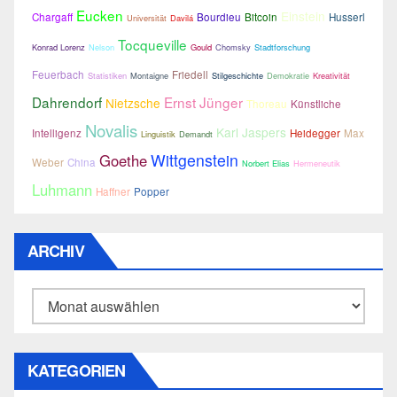
Eucken
Einstein
Chargaff
Bourdieu
Bitcoin
Husserl
Universität
Davilá
Tocqueville
Konrad Lorenz
Nelson
Gould
Chomsky
Stadtforschung
Feuerbach
Friedell
Statistiken
Montaigne
Stilgeschichte
Demokratie
Kreativität
Dahrendorf
Ernst Jünger
Nietzsche
Thoreau
Künstliche
Novalis
Karl Jaspers
Intelligenz
Heidegger
Max
Linguistik
Demandt
Wittgenstein
Goethe
Weber
China
Norbert Elias
Hermeneutik
Luhmann
Haffner
Popper
ARCHIV
Archiv
KATEGORIEN