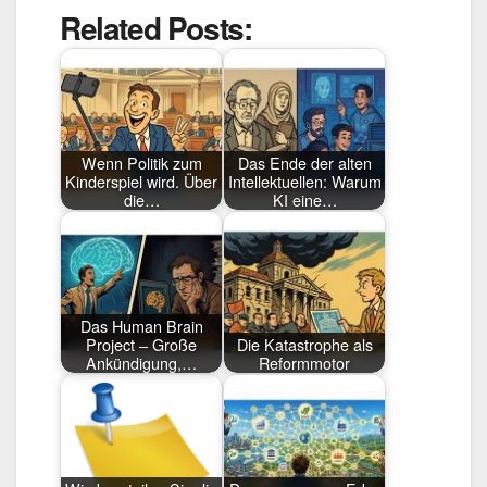
Related Posts:
Wenn Politik zum
Das Ende der alten
Kinderspiel wird. Über
Intellektuellen: Warum
die…
KI eine…
Das Human Brain
Project – Große
Die Katastrophe als
Ankündigung,…
Reformmotor