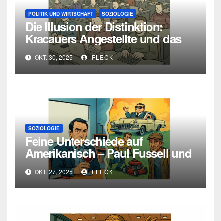
POLITIK UND WIRTSCHAFT
SOZIOLOGIE
Die Illusion der Distinktion:
Kracauers Angestellte und das
falsche Bewusstsein der
OKT. 30, 2025
FLECK
Moderne
SOZIOLOGIE
Feine Unterschiede auf
Amerikanisch – Paul Fussell und
Pierre Bourdieu über Klasse,
OKT. 27, 2025
FLECK
Geschmack und Distinktion