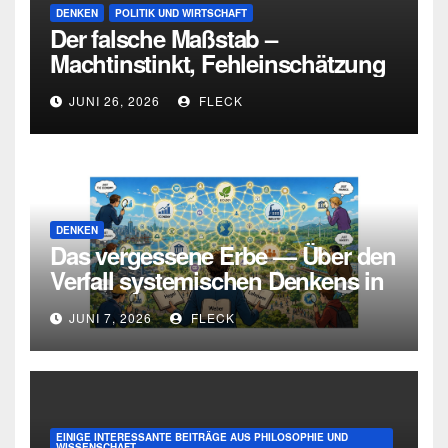
DENKEN
POLITIK UND WIRTSCHAFT
Der falsche Maßstab –
Machtinstinkt, Fehleinschätzung
und die Grenzen intellektueller
JUNI 26, 2026
FLECK
Urteilskraft
DENKEN
Das vergessene Erbe — Über den
Verfall systemischen Denkens in
Deutschland
JUNI 7, 2026
FLECK
EINIGE INTERESSANTE BEITRÄGE AUS PHILOSOPHIE UND
WISSENSCHAFT