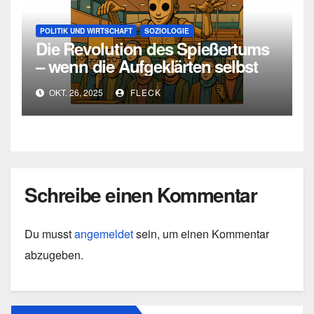
POLITIK UND WIRTSCHAFT
SOZIOLOGIE
Die Revolution des Spießertums
– wenn die Aufgeklärten selbst
zu Spießern werden
OKT. 26, 2025
FLECK
Schreibe einen Kommentar
Du musst
angemeldet
sein, um einen Kommentar
abzugeben.