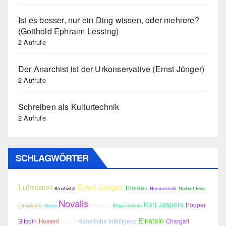
Ist es besser, nur ein Ding wissen, oder mehrere?
(Gotthold Ephraim Lessing)
2 Aufrufe
Der Anarchist ist der Urkonservative (Ernst Jünger)
2 Aufrufe
Schreiben als Kulturtechnik
2 Aufrufe
SCHLAGWÖRTER
Luhmann
Ernst Jünger
Thoreau
Kreativität
Hermeneutik
Norbert Elias
Novalis
Karl Jaspers
Popper
Demokratie
Gould
Chomsky
Stilgeschichte
Einstein
Bitcoin
Husserl
Künstliche Intelligenz
Chargaff
Nelson