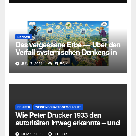
DENKEN
Das vergessene Erbe — Über den
Verfall systemischen Denkens in
Deutschland
JUNI 7, 2026
FLECK
DENKEN
WISSENSCHAFTSGESCHICHTE
Wie Peter Drucker 1933 den
autoritären Irrweg erkannte – und
den dritten Weg zwischen
NOV. 9, 2025
FLECK