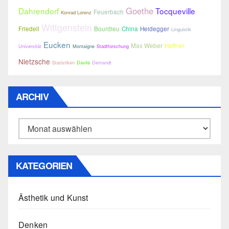
Goethe
Dahrendorf
Tocqueville
Feuerbach
Konrad Lorenz
Wittgenstein
Friedell
Bourdieu
China
Heidegger
Linguistik
Eucken
Max Weber
Haffner
Universität
Montaigne
Stadtforschung
Nietzsche
Statistiken
Davilá
Demandt
ARCHIV
Archiv
KATEGORIEN
Ästhetik und Kunst
Denken