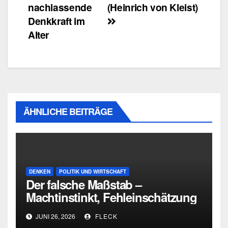
nachlassende
(Heinrich von Kleist)
Denkkraft im
Alter
ÄHNLICHE BEITRÄGE
DENKEN
POLITIK UND WIRTSCHAFT
Der falsche Maßstab –
Machtinstinkt, Fehleinschätzung
und die Grenzen intellektueller
JUNI 26, 2026
FLECK
Urteilskraft