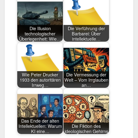
Die Illusion
Die Verführung der
technologischer
Barbarei: Über
Überlegenheit: Wie…
intellektuelle…
Wie Peter Drucker
Die Vermessung der
1933 den autoritären
Welt – Vom Irrglauben
Irrweg…
an…
Das Ende der alten
Intellektuellen: Warum
Die Fiktion des
KI eine…
ideologischen Gehirns