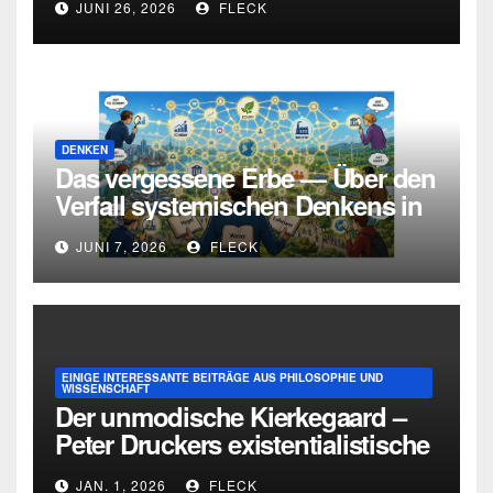
JUNI 26, 2026
FLECK
Urteilskraft
DENKEN
Das vergessene Erbe — Über den
Verfall systemischen Denkens in
Deutschland
JUNI 7, 2026
FLECK
EINIGE INTERESSANTE BEITRÄGE AUS PHILOSOPHIE UND
WISSENSCHAFT
Der unmodische Kierkegaard –
Peter Druckers existentialistische
Intervention von 1933
JAN. 1, 2026
FLECK