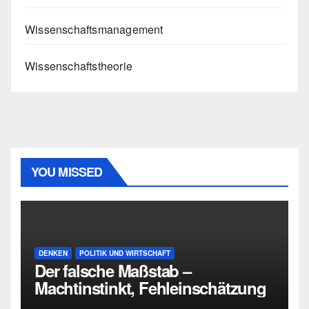
Wissenschaftsmanagement
Wissenschaftstheorie
YOU MISSED
DENKEN
POLITIK UND WIRTSCHAFT
Der falsche Maßstab –
Machtinstinkt, Fehleinschätzung
und die Grenzen intellektueller