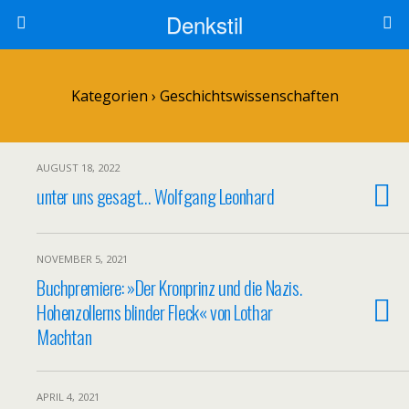
Denkstil
Kategorien ›
Geschichtswissenschaften
AUGUST 18, 2022
unter uns gesagt… Wolfgang Leonhard
NOVEMBER 5, 2021
Buchpremiere: »Der Kronprinz und die Nazis.
Hohenzollerns blinder Fleck« von Lothar
Machtan
APRIL 4, 2021