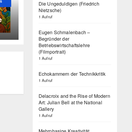
US
Die Ungeduldigen (Friedrich
Nietzsche)
1 Aufruf
e
Eugen Schmalenbach –
Begründer der
Betriebswirtschaftslehre
(Filmportrait)
1 Aufruf
Echokammern der Technikkritik
1 Aufruf
Delacroix and the Rise of Modern
Art: Julian Bell at the National
Gallery
1 Aufruf
Mehrphasige Kreativität