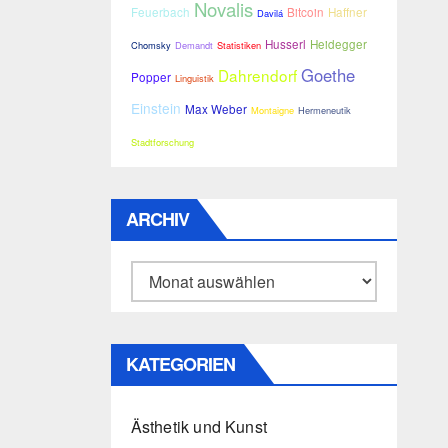
Novalis
Feuerbach
Bitcoin
Haffner
Davilá
Husserl
Heidegger
Chomsky
Demandt
Statistiken
Goethe
Dahrendorf
Popper
Linguistik
Einstein
Max Weber
Montaigne
Hermeneutik
Stadtforschung
ARCHIV
Archiv
KATEGORIEN
Ästhetik und Kunst