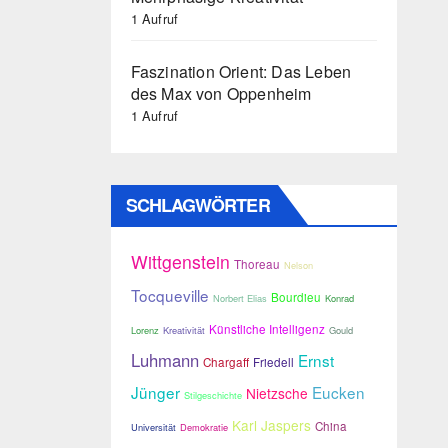
1 Aufruf
Faszination Orient: Das Leben
des Max von Oppenheim
1 Aufruf
SCHLAGWÖRTER
Wittgenstein
Thoreau
Nelson
Tocqueville
Bourdieu
Norbert Elias
Konrad
Künstliche Intelligenz
Lorenz
Kreativität
Gould
Luhmann
Ernst
Chargaff
Friedell
Jünger
Eucken
Nietzsche
Stilgeschichte
Karl Jaspers
China
Universität
Demokratie