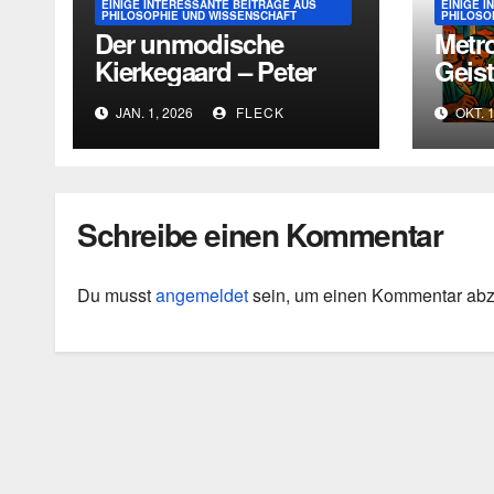
EINIGE INTERESSANTE BEITRÄGE AUS
EINIGE 
PHILOSOPHIE UND WISSENSCHAFT
PHILOSO
Der unmodische
Metr
Kierkegaard – Peter
Geist
Druckers
Kris
JAN. 1, 2026
FLECK
OKT. 1
existentialistische
Kultu
Intervention von 1933
Schreibe einen Kommentar
Du musst
angemeldet
sein, um einen Kommentar ab