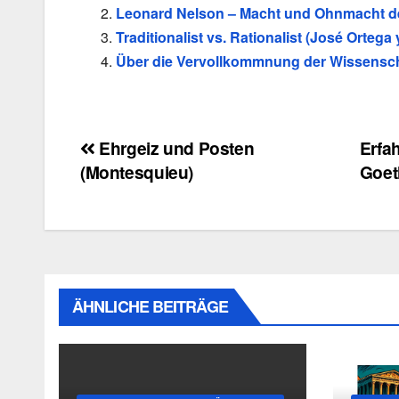
Leonard Nelson – Macht und Ohnmacht de
Traditionalist vs. Rationalist (José Ortega
Über die Vervollkommnung der Wissensch
Beitragsnavigation
Ehrgeiz und Posten
Erfa
(Montesquieu)
Goet
ÄHNLICHE BEITRÄGE