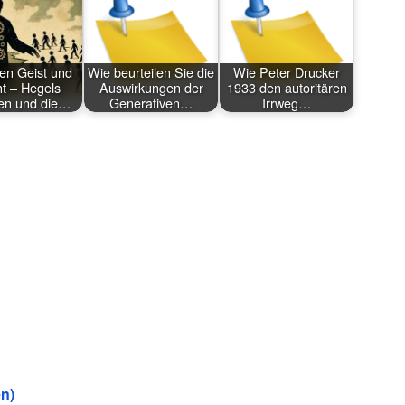
en Geist und
Wie beurteilen Sie die
Wie Peter Drucker
t – Hegels
Auswirkungen der
1933 den autoritären
en und die…
Generativen…
Irrweg…
n)