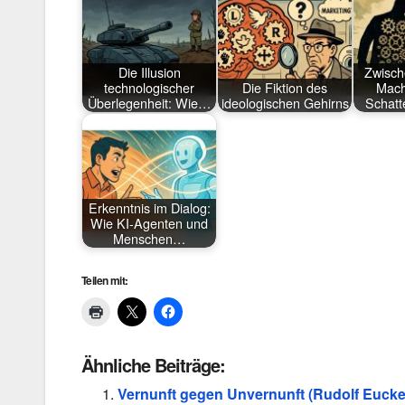
Die Illusion
Zwisch
technologischer
Die Fiktion des
Mach
Überlegenheit: Wie…
ideologischen Gehirns
Schatt
Erkenntnis im Dialog:
Wie KI-Agenten und
Menschen…
Teilen mit:
Ähnliche Beiträge:
Vernunft gegen Unvernunft (Rudolf Eucke