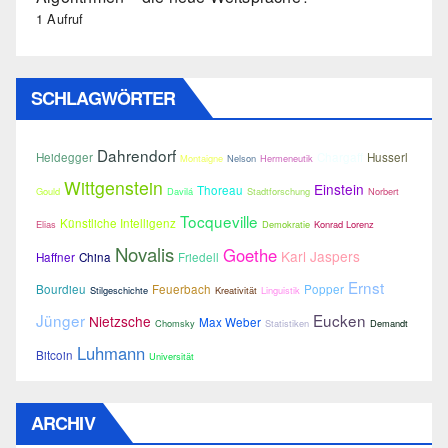
1 Aufruf
SCHLAGWÖRTER
Dahrendorf
Heidegger
Chargaff
Husserl
Montaigne
Nelson
Hermeneutik
Wittgenstein
Einstein
Thoreau
Gould
Davilá
Stadtforschung
Norbert
Tocqueville
Künstliche Intelligenz
Elias
Demokratie
Konrad Lorenz
Novalis
Goethe
Karl Jaspers
Haffner
China
Friedell
Ernst
Bourdieu
Feuerbach
Popper
Stilgeschichte
Kreativität
Linguistik
Jünger
Eucken
Nietzsche
Max Weber
Chomsky
Statistiken
Demandt
Luhmann
Bitcoin
Universität
ARCHIV