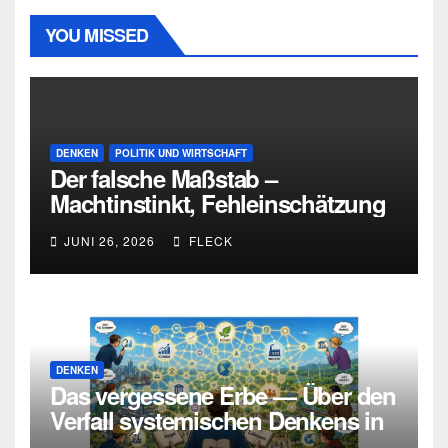
YOU MISSED
DENKEN
POLITIK UND WIRTSCHAFT
Der falsche Maßstab –
Machtinstinkt, Fehleinschätzung
und die Grenzen intellektueller
JUNI 26, 2026
FLECK
Urteilskraft
DENKEN
Das vergessene Erbe — Über den
Verfall systemischen Denkens in
Deutschland