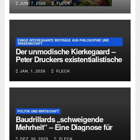
JUNI 7, 2026
FLECK
EINIGE INTERESSANTE BEITRÄGE AUS PHILOSOPHIE UND
WISSENSCHAFT
Der unmodische Kierkegaard –
Peter Druckers existentialistische
Intervention von 1933
JAN. 1, 2026
FLECK
POLITIK UND WIRTSCHAFT
Baudrillards „schweigende
Mehrheit“ – Eine Diagnose für
heute
DEZ. 30, 2025
FLECK