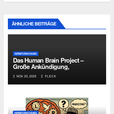
ÄHNLICHE BEITRÄGE
HIRNFORSCHUNG
Das Human Brain Project –
Große Ankündigung,
fragmentierte Ergebnisse
NOV. 23, 2025
FLECK
HIRNFORSCHUNG