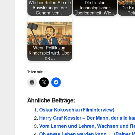
Wie beurteilen Sie die
Die Illusion
Auswirkungen der
technologischer
Die Ka
Generativen…
Überlegenheit: Wie…
Ref
Wenn Politik zum
Kinderspiel wird. Über
die…
Teilen mit:
Ähnliche Beiträge:
Oskar Kokoschka (Filminterview)
Harry Graf Kessler – Der Mann, der alle k
Vom Lernen und Lehren, Wachsen und Reif
Ob etwas Leben werden kann … (Rainer Ma