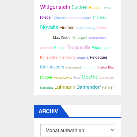
Wittgenstein
Eucken
Husserl
Davilá
Friedell
Thoreau
Chomsky
Universität
Nelson
Novalis
Einstein
China
Stadtforschung
Max Weber
Chargaff
Demandt
Stilgeschichte
Tocqueville
Bitcoin
Feuerbach
Kreativität
Künstliche Intelligenz
Heidegger
Linguistik
Karl Jaspers
Hermeneutik
Statistiken
Norbert Elias
Goethe
Popper
Konrad Lorenz
Gould
Demokratie
Luhmann
Dahrendorf
Haffner
Montaigne
ARCHIV
Archiv