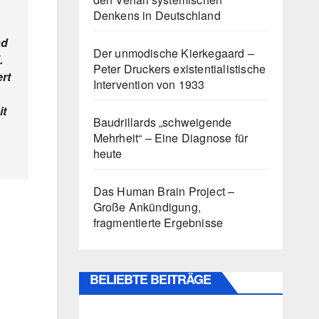
Denkens in Deutschland
nd
Der unmodische Kierkegaard –
.
Peter Druckers existentialistische
ert
Intervention von 1933
it
Baudrillards „schweigende
Mehrheit“ – Eine Diagnose für
heute
Das Human Brain Project –
Große Ankündigung,
fragmentierte Ergebnisse
BELIEBTE BEITRÄGE