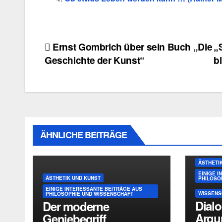
Beitragsnavigation
Ernst Gombrich über sein Buch „Die
„
Geschichte der Kunst“
b
ÄHNLICHE BEITRÄGE
ÄSTHETI
EINIGE 
ÄSTHETIK UND KUNST
PHILOSO
EINIGE INTERESSANTE BEITRÄGE AUS
WISSENS
PHILOSOPHIE UND WISSENSCHAFT
Dialo
Der moderne
Argu
Geniebegriff