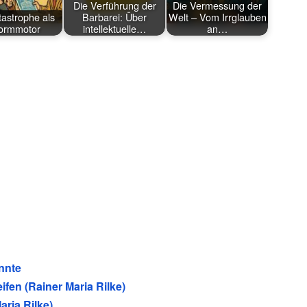
Die Verführung der
Die Vermessung der
tastrophe als
Barbarei: Über
Welt – Vom Irrglauben
ormmotor
intellektuelle…
an…
annte
en (Rainer Maria Rilke)
ria Rilke)