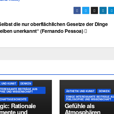
Selbst die nur oberflächlichen Gesetze der Dinge
leiben unerkannt“ (Fernando Pessoa)
K UND KUNST
DENKEN
INTERESSANTE BEITRÄGE AUS
ÄSTHETIK UND KUNST
DENKEN
PHIE UND WISSENSCHAFT
EINIGE INTERESSANTE BEITRÄGE A
CHAFTSGESCHICHTE
PHILOSOPHIE UND WISSENSCHAFT
gic: Rationale
Gefühle als
mente und
Atmosphären