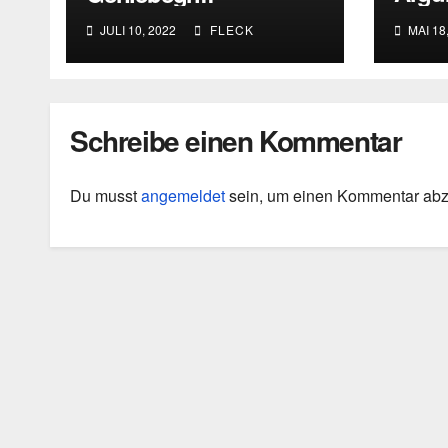
Sach
JULI 10, 2022
FLECK
MAI 18
Pers
Geni
Schreibe einen Kommentar
Du musst
angemeldet
sein, um einen Kommentar ab