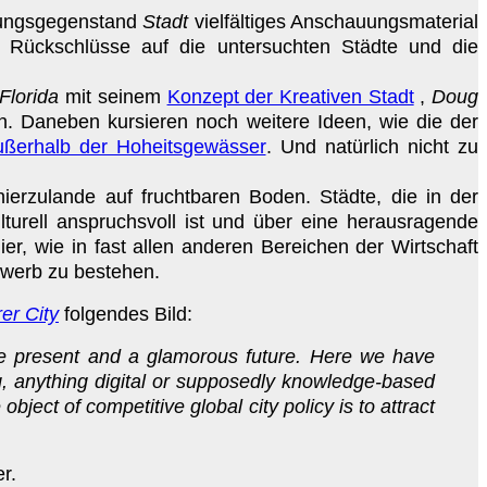
chungsgegenstand
Stadt
vielfältiges Anschauungsmaterial
ur Rückschlüsse auf die untersuchten Städte und die
Florida
mit seinem
Konzept der Kreativen Stadt
,
Doug
en. Daneben kursieren noch weitere Ideen, wie die der
ußerhalb der Hoheitsgewässer
. Und natürlich nicht zu
 hierzulande auf fruchtbaren Boden. Städte, die in der
turell anspruchsvoll ist und über eine herausragende
ier, wie in fast allen anderen Bereichen der Wirtschaft
bewerb zu bestehen.
rer City
folgendes Bild:
me present and a glamorous future. Here we have
g, anything digital or supposedly knowledge-based
ject of competitive global city policy is to attract
er.