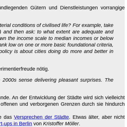
undlegenden Gütern und Dienstleistungen vorrangige
ial conditions of civilised life? For example, take
ion) and then ask: to what extent are adequate and
 down the income scale to median incomes or below
ank low on one or more basic foundational criteria,
olicy is about cities doing do more and better in
rimentierfreude nötig.
e 2000s sense delivering pleasant surprises. The
de. An der Entwicklung der Städte wird sich vielleicht
e offenen und verborgenen Grenzen durch sie hindurch
ie das
Versprechen der Städte
. Etwas älter, aber nicht
rt-ups in Berlin
von
Kristoffer Möller
.