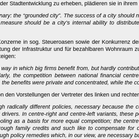
 Stadtentwicklung zu erheben, plädieren sie in ihrem M
inary: the “grounded city”. The success of a city should 
he measure should be a city’s internal ability to distr
 Konzerne in sog. Steueroasen sowie der Konkurrenz d
ltung der Infrastruktur und für bezahlbaren Wohnraum z
teigen:
way in which big firms benefit from, but hardly contribu
ilarly, the competition between national financial cent
n, the benefits were private and concentrated, while the c
 den Vorstellungen der Vertreter des linken und rechte
gh radically different policies, necessary because the c
drivers. In centre-right and centre-left variants, these p
oling as a basis for more equal competition; the centr
ough family credits and such like to compensate for d
gh policy remedies which, in our view, are necessary but no