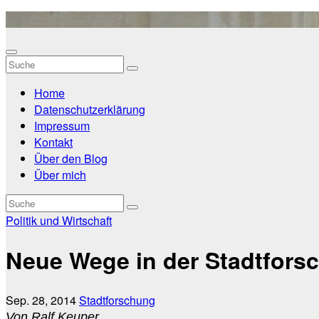
Zum
Inhalt
springen
Home
Datenschutzerklärung
Impressum
Kontakt
Über den Blog
Über mich
Politik und Wirtschaft
Neue Wege in der Stadtfors
Sep. 28, 2014
Stadtforschung
Von Ralf Keuper