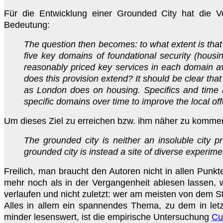
Für die Entwicklung einer Grounded City hat die V
Bedeutung:
The question then becomes: to what extent is that 
five key domains of foundational security (housin
reasonably priced key services in each domain av
does this provision extend? It should be clear tha
as London does on housing. Specifics and time ar
specific domains over time to improve the local of
Um dieses Ziel zu erreichen bzw. ihm näher zu kommen, 
The grounded city is neither an insoluble city 
grounded city is instead a site of diverse experim
Freilich, man braucht den Autoren nicht in allen Punk
mehr noch als in der Vergangenheit ablesen lassen, 
verlaufen und nicht zuletzt: wer am meisten von dem St
Alles in allem ein spannendes Thema, zu dem in letzt
minder lesenswert, ist die empirische Untersuchung
Cul