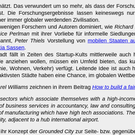
chätzt. Das verwundert um so mehr, als dass der Fors
t ist. Die Forschungsergebnisse lassen keineswegs n
ner immer globaler werdenden Zivilisation.
 wenigen Forschern und Autoren dominiert, wie
Richard 
ice Perlman
mit ihrer Vorliebe für informelle Siedlung
pannt,
Peter Thiels
Vorstellung von
mobilen Staaten a
ia Sassen
.
t fällt in Zeiten des Startup-Kults mittlerweile auch
fe anziehen wollen, müssen ein Umfeld bieten, das kul
mie, Wohnen, Verkehr) verfügt. Leitende Idee ist auch h
traktivsten Städte haben eine Chance, im globalen Wett
rel Williams
zeichnen in ihrem Beitrag
How to build a fai
y sectors which associate themselves with a high-inco
of business services in accountancy, law and consultin
of manufacturing which have high tech associations. The ob
ity, adjacent to a hub international airport.
ihr Konzept der
Grounded City
zur Seite- bzw. gegenüb