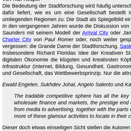
Die Bedeutung der Stadtforschung wird häufig unters
dafür liefert, wie es um eine Gesellschaft bestell
umliegenden Regionen zu: Die Stadt als Spiegelbild ei
In den vergangenen Jahren wurde die Diskussion von
Saunders
mit seinem Modell der
Arrival City
oder
Jan
Charter City
von
Paul Romer
oder, noch weiter ges
vergessen: die Grande Dame der Stadtforschung,
Sask
Insbesondere Richard Floridas Idee der Kreativen Stad
digitalen Ökonomie die klügsten und kreativsten Köp
Infrastruktur (Internet, Bildung, Gesundheit, Gastrono
und Gesellschaft, das Wettbewerbsprinzip. Nur die at
Ewald Engelen, Sukhdev Johal, Angelo Salento
und
Ka
The tradable competitive sphere has all the ke
wholesale finance and markets, the prestige end 
from media to advertising, together with the parts 
more of these glamour activities to locate in their c
Dieser doch etwas einseitigen Sicht stellen die Autoren