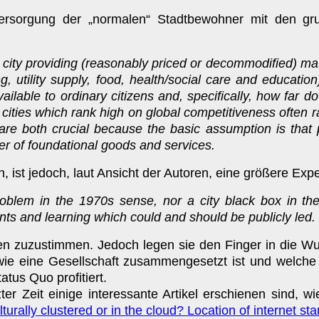
ersorgung der „normalen“ Stadtbewohner mit den gr
city providing (reasonably priced or decommodified) mater
g, utility supply, food, health/social care and educat
ailable to ordinary citizens and, specifically, how far
t cities which rank high on global competitiveness often r
e both crucial because the basic assumption is that p
fer of foundational goods and services.
ist jedoch, laut Ansicht der Autoren, eine größere Expe
problem in the 1970s sense, nor a city black box in th
ents and learning which could and should be publicly led.
ten zuzustimmen. Jedoch legen sie den Finger in die Wun
wie eine Gesellschaft zusammengesetzt ist und welch
atus Quo profitiert.
er Zeit einige interessante Artikel erschienen sind, w
turally clustered or in the cloud? Location of internet sta