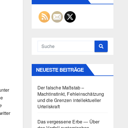
NEUESTE BEITRÄGE
Der falsche Maßstab –
unter
Machtinstinkt, Fehleinschätzung
he
und die Grenzen intellektueller
e
Urteilskraft
witter
Das vergessene Erbe — Über
den Verfall systemischen