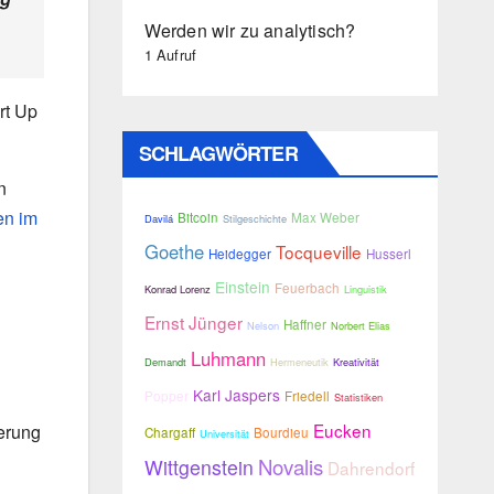
Werden wir zu analytisch?
1 Aufruf
rt Up
SCHLAGWÖRTER
n
en im
Bitcoin
Max Weber
Davilá
Stilgeschichte
Goethe
Tocqueville
Heidegger
Husserl
Einstein
Feuerbach
Konrad Lorenz
Linguistik
Ernst Jünger
Haffner
Nelson
Norbert Elias
Luhmann
Demandt
Hermeneutik
Kreativität
Karl Jaspers
Popper
Friedell
Statistiken
Eucken
ierung
Chargaff
Bourdieu
Universität
Novalis
Wittgenstein
Dahrendorf