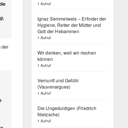
die
1 Aufruf
g,
Ignaz Semmelweis – Erfinder der
Hygiene, Retter der Mütter und
Gott der Hebammen
1 Aufruf
g der
Wir denken, weil wir riechen
können
1 Aufruf
Vernunft und Gefühl
(Vauvenargues)
1 Aufruf
n
Die Ungeduldigen (Friedrich
Nietzsche)
1 Aufruf
ng