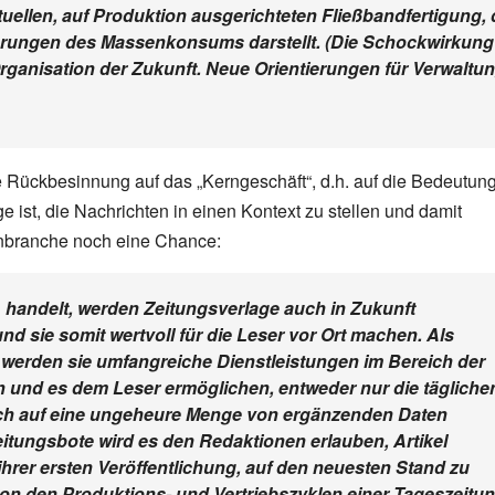
aktuellen, auf Produktion ausgerichteten Fließbandfertigung, 
derungen des Massenkonsums darstellt. (Die Schockwirkung
rganisation der Zukunft. Neue Orientierungen für Verwaltun
ie Rückbesinnung auf das „Kerngeschäft“, d.h. auf die Bedeutun
e ist, die Nachrichten in einen Kontext zu stellen und damit
ienbranche noch eine Chance:
 handelt, werden Zeitungsverlage auch in Zukunft
nd sie somit wertvoll für die Leser vor Ort machen. Als
werden sie umfangreiche Dienstleistungen im Bereich der
 und es dem Leser ermöglichen, entweder nur die tägliche
ch auf eine ungeheure Menge von ergänzenden Daten
eitungsbote wird es den Redaktionen erlauben, Artikel
rer ersten Veröffentlichung, auf den neuesten Stand zu
 von den Produktions- und Vertriebszyklen einer Tageszeitu