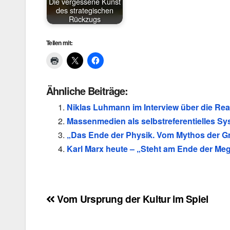
Die vergessene Kunst
des strategischen
Rückzugs
Teilen mit:
Ähnliche Beiträge:
Niklas Luhmann im Interview über die Re
Massenmedien als selbstreferentielles S
„Das Ende der Physik. Vom Mythos der Gr
Karl Marx heute – „Steht am Ende der Mega
Beitragsnavigation
Vom Ursprung der Kultur im Spiel