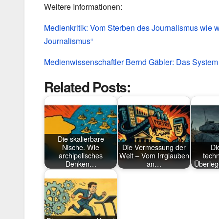
Weitere Informationen:
Medienkritik: Vom Sterben des Journalismus wie w
Journalismus“
Medienwissenschaftler Bernd Gäbler: Das System
Related Posts:
Die skalierbare
Nische. Wie
Die Vermessung der
Die
archipelisches
Welt – Vom Irrglauben
tech
Denken…
an…
Überleg