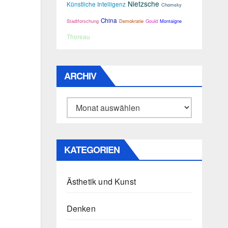
Nietzsche
Künstliche Intelligenz
Chomsky
China
Stadtforschung
Demokratie
Gould
Montaigne
Thoreau
ARCHIV
Archiv
KATEGORIEN
Ästhetik und Kunst
Denken