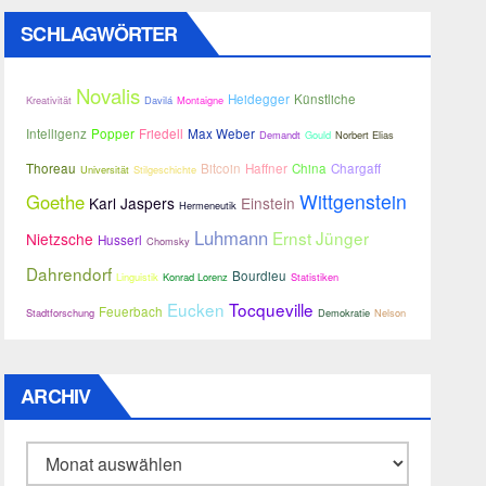
SCHLAGWÖRTER
Novalis
Heidegger
Künstliche
Kreativität
Davilá
Montaigne
Intelligenz
Popper
Friedell
Max Weber
Demandt
Gould
Norbert Elias
Thoreau
Bitcoin
Haffner
China
Chargaff
Universität
Stilgeschichte
Wittgenstein
Goethe
Karl Jaspers
Einstein
Hermeneutik
Luhmann
Ernst Jünger
Nietzsche
Husserl
Chomsky
Dahrendorf
Bourdieu
Linguistik
Konrad Lorenz
Statistiken
Eucken
Tocqueville
Feuerbach
Stadtforschung
Demokratie
Nelson
ARCHIV
Archiv