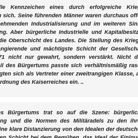
lle Kennzeichen eines durch erfolgreiche Krie
 sich. Sei
ne führenden Männer waren durchaus off
nehmenden Industrialisierung und im weiteren Si
. Aber bürgerliche Industrielle und Kapitalbesit
 die Oberschicht des Landes. Die Stellung des Krie
ngierende und mächtigste Schicht der Gesellscha
 nicht nur gewahrt, sondern verstärkt. Nicht d
il des Bürgertums passte sich verhältnismäßig ra
ten sich als Vertreter einer zweitrangigen Klasse, 
ordnung des Kaiserreiches ein. ..
es Bürgertums trat so auf die Szene: bürgerlic
ung und die Normen des Militäradels zu den ihr
ne klare Distanzierung von den Idealen der deutsc
nen Schicht bei dem Bemühen, das Ideal der Einig