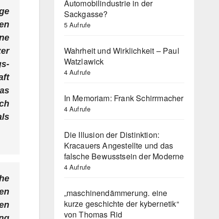
Automobilindustrie in der
ge
Sackgasse?
en
5 Aufrufe
nne
Wahrheit und Wirklichkeit – Paul
zer
Watzlawick
gs-
4 Aufrufe
ft
as
In Memoriam: Frank Schirrmacher
sch
4 Aufrufe
als
Die Illusion der Distinktion:
Kracauers Angestellte und das
falsche Bewusstsein der Moderne
4 Aufrufe
he
en
„maschinendämmerung. eine
kurze geschichte der kybernetik“
hen
von Thomas Rid
ung