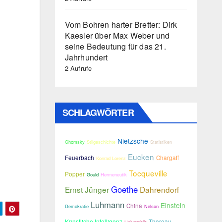
Vom Bohren harter Bretter: Dirk
Kaesler über Max Weber und
seine Bedeutung für das 21.
Jahrhundert
2 Aufrufe
SCHLAGWÖRTER
Nietzsche
Chomsky
Stilgeschichte
Statistiken
Eucken
Feuerbach
Chargaff
Konrad Lorenz
Tocqueville
Popper
Gould
Hermeneutik
Goethe
Ernst Jünger
Dahrendorf
Luhmann
Einstein
China
Demokratie
Nelson
Künstliche Intelligenz
Thoreau
Universität