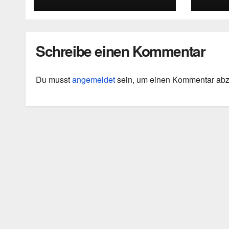
die Grenzen
Diag
intellektueller
Urteilskraft
Schreibe einen Kommentar
Du musst
angemeldet
sein, um einen Kommentar ab