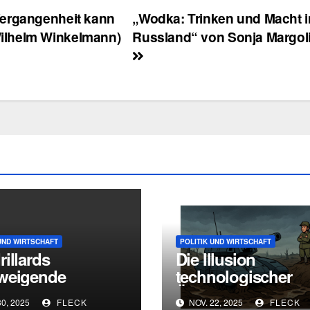
Vergangenheit kann
„Wodka: Trinken und Macht i
ilhelm Winkelmann)
Russland“ von Sonja Margol
UND WIRTSCHAFT
POLITIK UND WIRTSCHAFT
illards
Die Illusion
weigende
technologischer
eit“ – Eine
Überlegenheit: Wi
0, 2025
FLECK
NOV. 22, 2025
FLECK