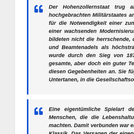
Der Hohenzollernstaat trug a
hochgebrachten Militärstaates an
für die Notwendigkeit einer zu
einer wachsenden Modernisierung
bildeten nicht die herrschende,
und Beamtenadels als höchstra
wurde durch den Sieg von 1871
gesamte, aber doch ein guter Te
diesen Gegebenheiten an. Sie füg
Untertanen, in die Gesellschafts
Eine eigentümliche Spielart d
Menschen, die die Lebenshalt
machten. Damit verbunden war ei
Klassik. Das Versagen der eige