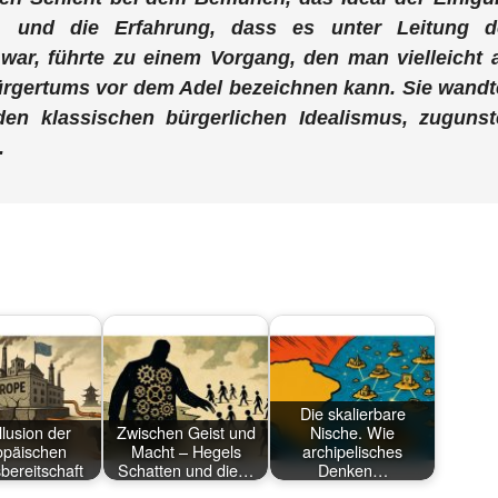
n, und die Erfahrung, dass es unter Leitung d
 war, führte zu einem Vorgang, den man vielleicht 
Bürgertums vor dem Adel bezeichnen kann. Sie wand
en klassischen bürgerlichen Idealismus, zugunst
.
n
Die skalierbare
llusion der
Zwischen Geist und
Nische. Wie
opäischen
Macht – Hegels
archipelisches
bereitschaft
Schatten und die…
Denken…