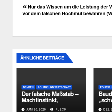
Beitragsnavigation
Nur das Wissen um die Leistung der 
vor dem falschen Hochmut bewahren (W
ÄHNLICHE BEITRÄGE
DENKEN
POLITIK UND WIRTSCHAFT
POLITIK 
Der falsche Maßstab –
Baudr
Machtinstinkt,
„sch
Fehleinschätzung und
Mehrh
JUNI 26, 2026
FLECK
DEZ. 3