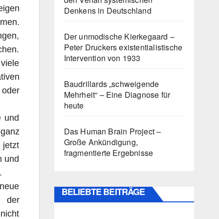
eigen
Denkens in Deutschland
mmen.
Der unmodische Kierkegaard –
ngen,
Peter Druckers existentialistische
chen.
Intervention von 1933
viele
tiven
Baudrillards „schweigende
 oder
Mehrheit“ – Eine Diagnose für
heute
e und
Das Human Brain Project –
 ganz
Große Ankündigung,
jetzt
fragmentierte Ergebnisse
n und
.
 neue
BELIEBTE BEITRÄGE
n der
nicht