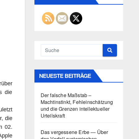
NEUESTE BEITRÄGE
rüber
s die
Der falsche Maßstab –
Machtinstinkt, Fehleinschätzung
und die Grenzen intellektueller
letzt
Urteilskraft
, die
m 02.
Das vergessene Erbe — Über
Apple
den Verfall systemischen