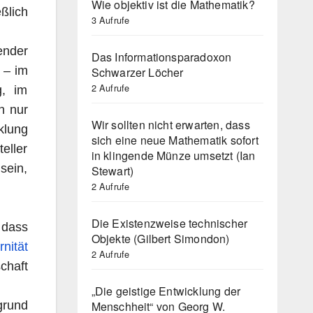
Wie objektiv ist die Mathematik?
ßlich
3 Aufrufe
ender
Das Informationsparadoxon
 – im
Schwarzer Löcher
2 Aufrufe
g, im
n nur
Wir sollten nicht erwarten, dass
klung
sich eine neue Mathematik sofort
eller
in klingende Münze umsetzt (Ian
sein,
Stewart)
2 Aufrufe
Die Existenzweise technischer
 dass
Objekte (Gilbert Simondon)
nität
2 Aufrufe
chaft
„Die geistige Entwicklung der
Menschheit“ von Georg W.
grund