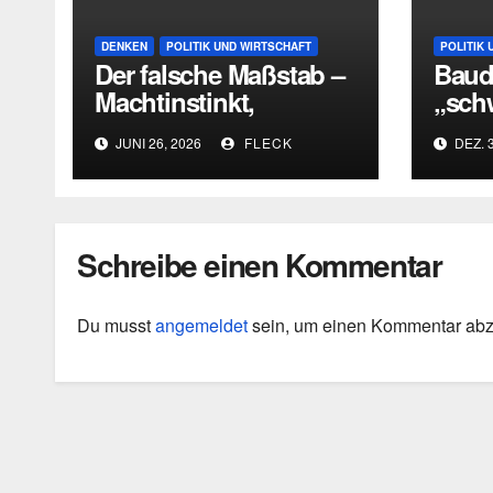
DENKEN
POLITIK UND WIRTSCHAFT
POLITIK 
Der falsche Maßstab –
Baudr
Machtinstinkt,
„sch
Fehleinschätzung und
Mehrh
JUNI 26, 2026
FLECK
DEZ. 3
die Grenzen
Diag
intellektueller
Urteilskraft
Schreibe einen Kommentar
Du musst
angemeldet
sein, um einen Kommentar ab