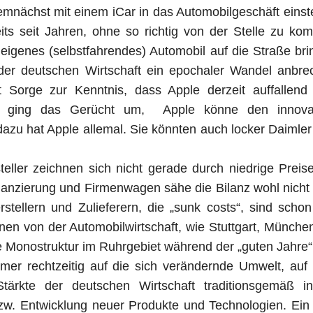
mnächst mit einem iCar in das Automobilgeschäft einst
eits seit Jahren, ohne so richtig von der Stelle zu ko
 eigenes (selbstfahrendes) Automobil auf die Straße bri
 der deutschen Wirtschaft ein epochaler Wandel anbre
 Sorge zur Kenntnis, dass Apple derzeit auffallend 
en ging das Gerücht um, Apple könne den innova
dazu hat Apple allemal. Sie könnten auch locker Daimler
ller zeichnen sich nicht gerade durch niedrige Preis
nanzierung und Firmenwagen sähe die Bilanz wohl nicht
tellern und Zulieferern, die „sunk costs“, sind schon 
en von der Automobilwirtschaft, wie Stuttgart, Münche
die Monostruktur im Ruhrgebiet während der „guten Jahre“
mmer rechtzeitig auf die sich verändernde Umwelt, auf
Stärkte der deutschen Wirtschaft traditionsgemäß i
w. Entwicklung neuer Produkte und Technologien. Ein 