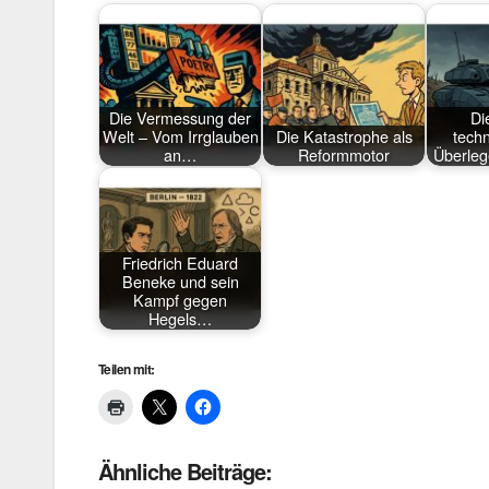
Die Vermessung der
Die
Welt – Vom Irrglauben
Die Katastrophe als
tech
an…
Reformmotor
Überleg
Friedrich Eduard
Beneke und sein
Kampf gegen
Hegels…
Teilen mit:
Ähnliche Beiträge: