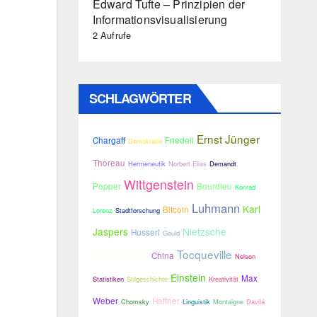
Edward Tufte – Prinzipien der
Informationsvisualisierung
2 Aufrufe
SCHLAGWÖRTER
Ernst Jünger
Chargaff
Friedell
Demokratie
Thoreau
Hermeneutik
Norbert Elias
Demandt
Wittgenstein
Popper
Bourdieu
Konrad
Luhmann
Karl
Bitcoin
Lorenz
Stadtforschung
Jaspers
Nietzsche
Husserl
Gould
Dahrendorf
Tocqueville
China
Nelson
Einstein
Max
Statistiken
Stilgeschichte
Kreativität
Weber
Haffner
Chomsky
Linguistik
Montaigne
Davilá