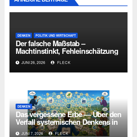
DENKEN
POLITIK UND WIRTSCHAFT
Der falsche Maßstab –
Machtinstinkt, Fehleinschätzung
und die Grenzen intellektueller
JUNI 26, 2026
FLECK
Urteilskraft
DENKEN
Das vergessene Erbe — Über den
Verfall systemischen Denkens in
Deutschland
JUNI 7, 2026
FLECK