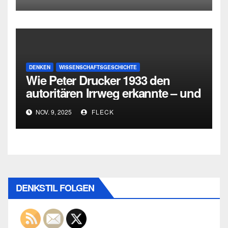
DENKEN
WISSENSCHAFTSGESCHICHTE
Wie Peter Drucker 1933 den
autoritären Irrweg erkannte – und
den dritten Weg zwischen
NOV. 9, 2025
FLECK
Totalitarismus und Liberalismus
entwickelte
DENKSTIL FOLGEN