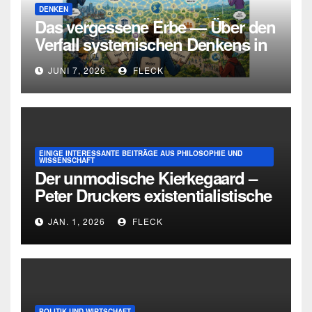
DENKEN
Das vergessene Erbe — Über den
Verfall systemischen Denkens in
Deutschland
JUNI 7, 2026
FLECK
EINIGE INTERESSANTE BEITRÄGE AUS PHILOSOPHIE UND
WISSENSCHAFT
Der unmodische Kierkegaard –
Peter Druckers existentialistische
Intervention von 1933
JAN. 1, 2026
FLECK
POLITIK UND WIRTSCHAFT