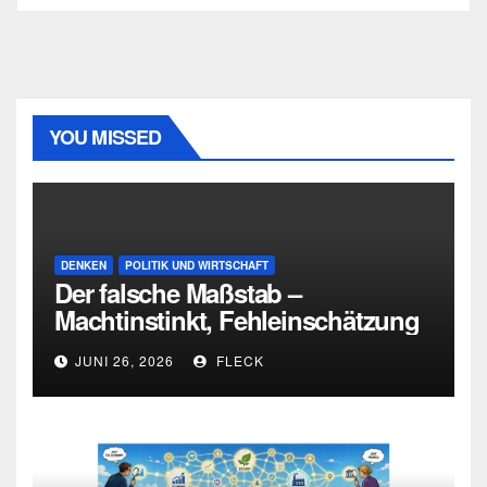
YOU MISSED
DENKEN
POLITIK UND WIRTSCHAFT
Der falsche Maßstab –
Machtinstinkt, Fehleinschätzung
und die Grenzen intellektueller
JUNI 26, 2026
FLECK
Urteilskraft