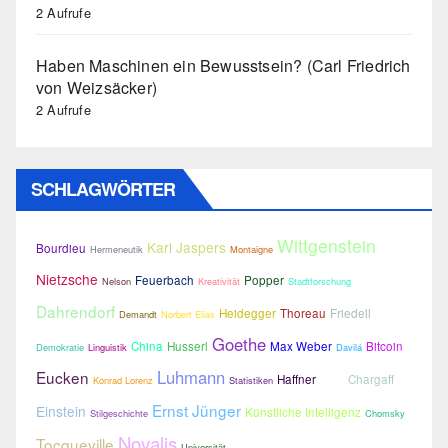
2 Aufrufe
Haben Maschinen ein Bewusstsein? (Carl Friedrich
von Weizsäcker)
2 Aufrufe
SCHLAGWÖRTER
Wittgenstein
Karl Jaspers
Bourdieu
Hermeneutik
Montaigne
Nietzsche
Feuerbach
Popper
Nelson
Kreativität
Stadtforschung
Dahrendorf
Heidegger
Thoreau
Friedell
Demandt
Norbert Elias
Goethe
China
Husserl
Max Weber
Bitcoin
Demokratie
Linguistik
Davilá
Luhmann
Eucken
Haffner
Chargaff
Konrad Lorenz
Statistiken
Gould
Ernst Jünger
Einstein
Künstliche Intelligenz
Stilgeschichte
Chomsky
Novalis
Tocqueville
Universität