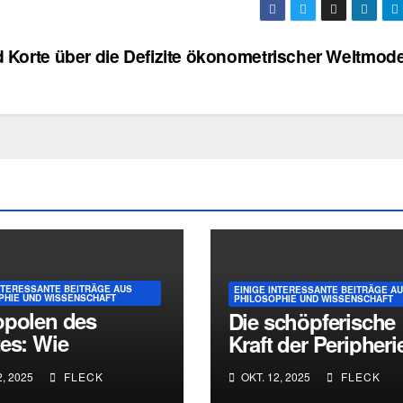
 Korte über die Defizite ökonometrischer Weltmod
INTERESSANTE BEITRÄGE AUS
EINIGE INTERESSANTE BEITRÄGE A
PHIE UND WISSENSCHAFT
PHILOSOPHIE UND WISSENSCHAFT
opolen des
Die schöpferische
es: Wie
Kraft der Peripheri
enmomente
, 2025
FLECK
OKT. 12, 2025
FLECK
ren erschaffen