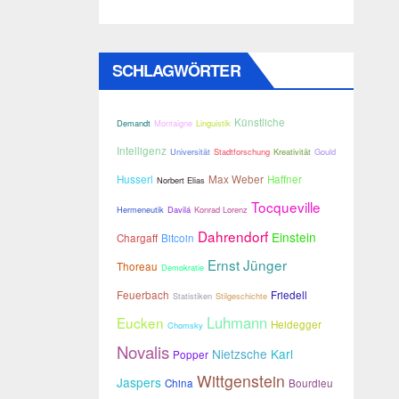
SCHLAGWÖRTER
Künstliche
Demandt
Montaigne
Linguistik
Intelligenz
Universität
Stadtforschung
Kreativität
Gould
Husserl
Max Weber
Haffner
Norbert Elias
Tocqueville
Hermeneutik
Davilá
Konrad Lorenz
Dahrendorf
Einstein
Chargaff
Bitcoin
Ernst Jünger
Thoreau
Demokratie
Feuerbach
Friedell
Statistiken
Stilgeschichte
Luhmann
Eucken
Heidegger
Chomsky
Novalis
Nietzsche
Karl
Popper
Wittgenstein
Jaspers
China
Bourdieu