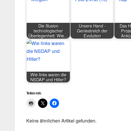
Die Illusion
Unsere Hand -
Das H
technologischer
Geniestreich der
Proje
Überlegenheit: Wie…
Evolution
Ankü
Wie links waren die
NSDAP und Hitler?
Teilen mit:
Keine ähnlichen Artikel gefunden.