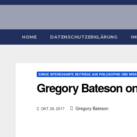
Zum
Inhalt
springen
HOME
DATENSCHUTZERKLÄRUNG
I
EINIGE INTERESSANTE BEITRÄGE AUS PHILOSOPHIE UND WIS
Gregory Bateson on ’
Gregory Bateson
OKT. 29, 2017