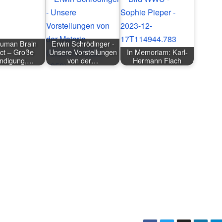
uman Brain
Erwin Schrödinger -
ct – Große
Unsere Vorstellungen
In Memoriam: Karl-
ndigung,…
von der…
Hermann Flach