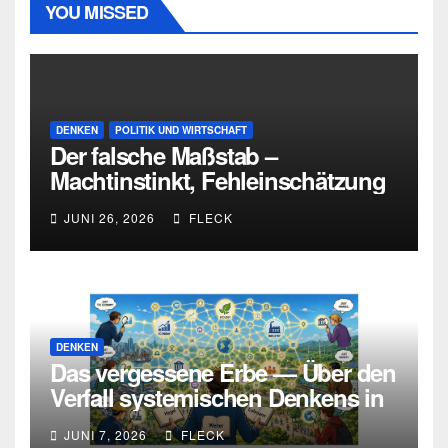
YOU MISSED
DENKEN
POLITIK UND WIRTSCHAFT
Der falsche Maßstab –
Machtinstinkt, Fehleinschätzung
und die Grenzen intellektueller
JUNI 26, 2026
FLECK
Urteilskraft
DENKEN
Das vergessene Erbe — Über den
Verfall systemischen Denkens in
Deutschland
JUNI 7, 2026
FLECK