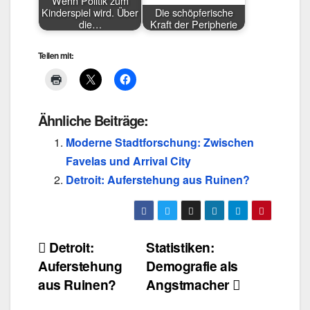
Wenn Politik zum
Kinderspiel wird. Über
Die schöpferische
die…
Kraft der Peripherie
Teilen mit:
Ähnliche Beiträge:
Moderne Stadtforschung: Zwischen
Favelas und Arrival City
Detroit: Auferstehung aus Ruinen?
Beitragsnavigation
Detroit:
Statistiken:
Auferstehung
Demografie als
aus Ruinen?
Angstmacher