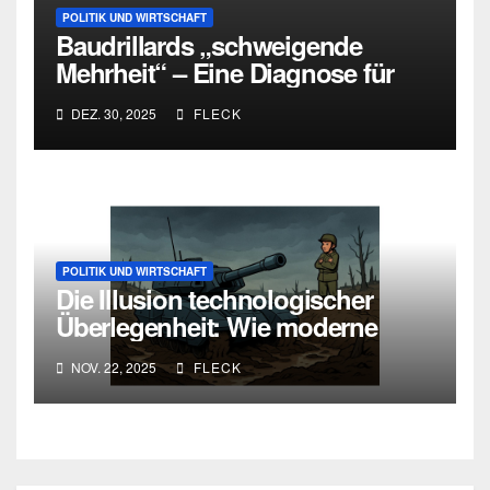
POLITIK UND WIRTSCHAFT
Baudrillards „schweigende
Mehrheit“ – Eine Diagnose für
heute
DEZ. 30, 2025
FLECK
POLITIK UND WIRTSCHAFT
Die Illusion technologischer
Überlegenheit: Wie moderne
Kriegsführung an ihren eigenen
NOV. 22, 2025
FLECK
Widersprüchen scheitert