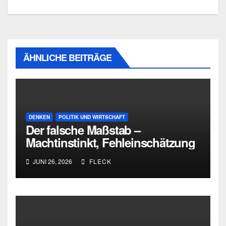
ÄHNLICHE BEITRÄGE
DENKEN
POLITIK UND WIRTSCHAFT
Der falsche Maßstab –
Machtinstinkt, Fehleinschätzung
und die Grenzen intellektueller
JUNI 26, 2026
FLECK
Urteilskraft