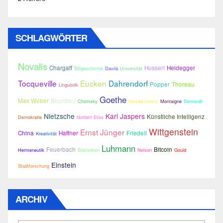
SCHLAGWÖRTER
Novalis
Chargaff
Husserl
Heidegger
Stilgeschichte
Davilá
Universität
Tocqueville
Eucken
Dahrendorf
Popper
Thoreau
Linguistik
Goethe
Max Weber
Bourdieu
Chomsky
Konrad Lorenz
Montaigne
Demandt
Nietzsche
Karl Jaspers
Künstliche Intelligenz
Demokratie
Norbert Elias
Wittgenstein
Ernst Jünger
China
Haffner
Friedell
Kreativität
Luhmann
Feuerbach
Bitcoin
Hermeneutik
Statistiken
Nelson
Gould
Einstein
Stadtforschung
ARCHIV